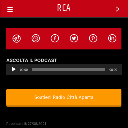
RCA
Audio
ASCOLTA IL PODCAST
Player
00:00
00:00
Sostieni Radio Città Aperta
TRACCIA CORRENTE
SELEZIONI MUSICALI
Pubblicato il: 27/05/2021