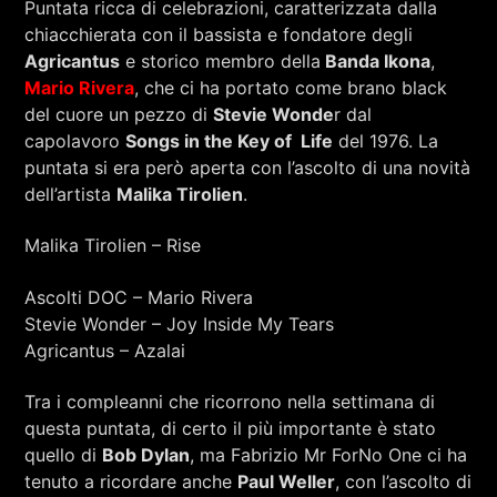
Puntata ricca di celebrazioni, caratterizzata dalla
RCA - Radio città aperta
chiacchierata con il bassista e fondatore degli
Agricantus
e storico membro della
Banda Ikona
,
Mario Rivera
, che ci ha portato come brano black
del cuore un pezzo di
Stevie Wonde
r dal
capolavoro
Songs in the Key of Life
del 1976. La
puntata si era però aperta con l’ascolto di una novità
dell’artista
Malika Tirolien
.
Malika Tirolien – Rise
Ascolti DOC – Mario Rivera
Stevie Wonder – Joy Inside My Tears
Agricantus – Azalai
Tra i compleanni che ricorrono nella settimana di
questa puntata, di certo il più importante è stato
+393401974468
quello di
Bob Dylan
, ma Fabrizio Mr ForNo One ci ha
tenuto a ricordare anche
Paul Weller
, con l’ascolto di
Sostieni Radio Città Aperta