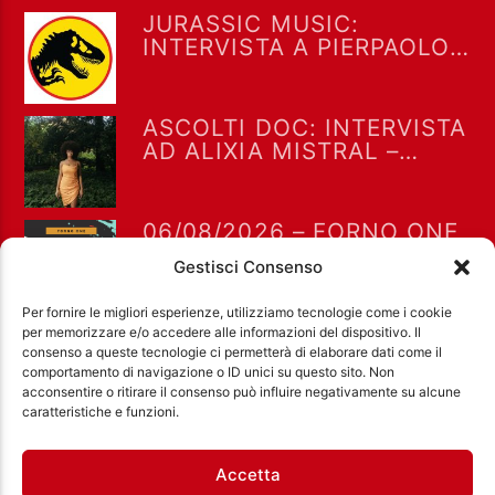
JURASSIC MUSIC:
INTERVISTA A PIERPAOLO
MARTINO – FORNO ONE
06/08/26
ASCOLTI DOC: INTERVISTA
AD ALIXIA MISTRAL –
FORNO ONE 06/08/26
06/08/2026 – FORNO ONE
CON FABRIZIO MR FORNO
Gestisci Consenso
ONE
Per fornire le migliori esperienze, utilizziamo tecnologie come i cookie
per memorizzare e/o accedere alle informazioni del dispositivo. Il
consenso a queste tecnologie ci permetterà di elaborare dati come il
comportamento di navigazione o ID unici su questo sito. Non
acconsentire o ritirare il consenso può influire negativamente su alcune
Ass. Cult. Dissociazione - Codice fiscale:
caratteristiche e funzioni.
97971460585 - Licenza SIAE: 202000000042 Radio
Città Aperta via di Casal Bruciato 31/A, Roma
Accetta