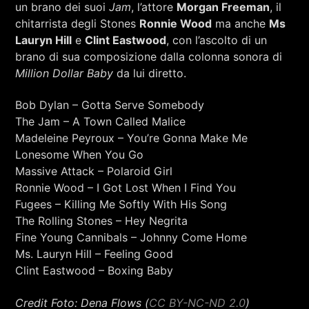
un brano dei suoi
Jam
, l’attore
Morgan Freeman
, il
chitarrista degli Stones
Ronnie Wood
ma anche
Ms
Lauryn Hill
e
Clint Eastwood
, con l’ascolto di un
brano di sua composizione dalla colonna sonora di
Million Dollar Baby
da lui diretto.
Bob Dylan – Gotta Serve Somebody
The Jam – A Town Called Malice
Madeleine Peyroux – You’re Gonna Make Me
Lonesome When You Go
Massive Attack – Polaroid Girl
Ronnie Wood – I Got Lost When I Find You
Fugees – Killing Me Softly With His Song
The Rolling Stones – Hey Negrita
Fine Young Cannibals – Johnny Come Home
Ms. Lauryn Hill – Feeling Good
Clint Eastwood – Boxing Baby
Credit Foto: Dena Flows (
CC BY-NC-ND 2.0
)