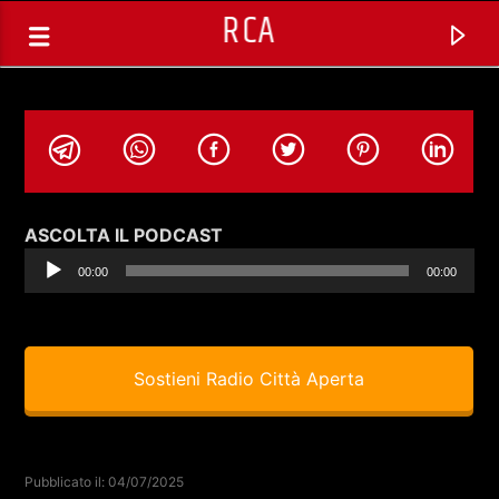
RCA
Audio
ASCOLTA IL PODCAST
Player
00:00
00:00
Sostieni Radio Città Aperta
TRACCIA CORRENTE
LIVING IN AMERICA CON ALESSIO
Pubblicato il: 04/07/2025