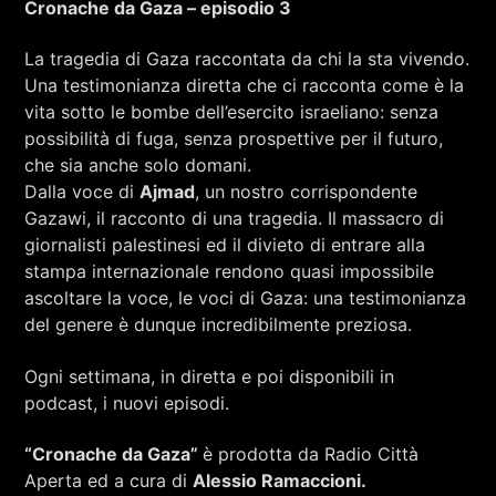
Cronache da Gaza – episodio 3
RCA - Radio città aperta
RAMACCIONI E SILVIA MINGUZZI
La tragedia di Gaza raccontata da chi la sta vivendo.
Una testimonianza diretta che ci racconta come è la
vita sotto le bombe dell’esercito israeliano: senza
possibilità di fuga, senza prospettive per il futuro,
che sia anche solo domani.
Dalla voce di
Ajmad
, un nostro corrispondente
Gazawi, il racconto di una tragedia. Il massacro di
giornalisti palestinesi ed il divieto di entrare alla
stampa internazionale rendono quasi impossibile
ascoltare la voce, le voci di Gaza: una testimonianza
del genere è dunque incredibilmente preziosa.
Ogni settimana, in diretta e poi disponibili in
podcast, i nuovi episodi.
+393401974468
“Cronache da Gaza”
è prodotta da Radio Città
Aperta ed a cura di
Alessio Ramaccioni.
Sostieni Radio Città Aperta