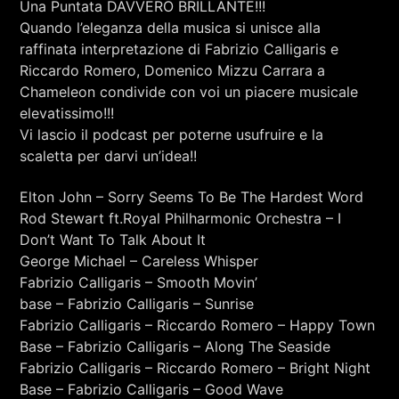
Una Puntata DAVVERO BRILLANTE!!!
RCA - Radio città aperta
Quando l’eleganza della musica si unisce alla
raffinata interpretazione di Fabrizio Calligaris e
Riccardo Romero, Domenico Mizzu Carrara a
Chameleon condivide con voi un piacere musicale
elevatissimo!!!
Vi lascio il podcast per poterne usufruire e la
scaletta per darvi un’idea!!
Elton John – Sorry Seems To Be The Hardest Word
Rod Stewart ft.Royal Philharmonic Orchestra – I
Don’t Want To Talk About It
George Michael – Careless Whisper
Fabrizio Calligaris – Smooth Movin’
base – Fabrizio Calligaris – Sunrise
Fabrizio Calligaris – Riccardo Romero – Happy Town
Base – Fabrizio Calligaris – Along The Seaside
+393401974468
Fabrizio Calligaris – Riccardo Romero – Bright Night
Base – Fabrizio Calligaris – Good Wave
Sostieni Radio Città Aperta