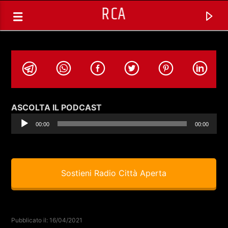
RCA
Audio
ASCOLTA IL PODCAST
Player
00:00
00:00
Sostieni Radio Città Aperta
TRACCIA CORRENTE
THE POWER NIGHT
Pubblicato il: 16/04/2021