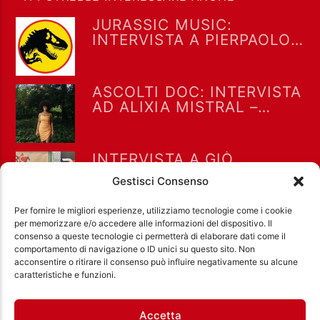
JURASSIC MUSIC:
INTERVISTA A PIERPAOLO
MARTINO – FORNO ONE
06/08/26
ASCOLTI DOC: INTERVISTA
AD ALIXIA MISTRAL –
FORNO ONE 06/08/26
INTERVISTA A GIÒ
CALVERO A “DRIVE IN
Gestisci Consenso
SATURDAY” DEL 18/7/2026
Per fornire le migliori esperienze, utilizziamo tecnologie come i cookie
per memorizzare e/o accedere alle informazioni del dispositivo. Il
consenso a queste tecnologie ci permetterà di elaborare dati come il
comportamento di navigazione o ID unici su questo sito. Non
acconsentire o ritirare il consenso può influire negativamente su alcune
Ass. Cult. Dissociazione - Codice fiscale:
caratteristiche e funzioni.
97971460585 - Licenza SIAE: 202000000042 Radio
Città Aperta via di Casal Bruciato 31/A, Roma
Accetta