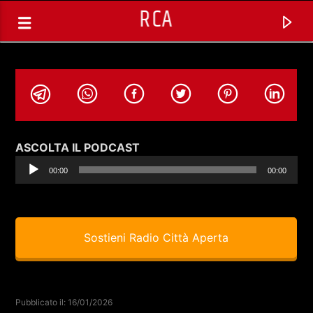
RCA
Audio
ASCOLTA IL PODCAST
Player
00:00
00:00
Sostieni Radio Città Aperta
TRACCIA CORRENTE
ARTISTA A LA VISTA CON
Pubblicato il: 16/01/2026