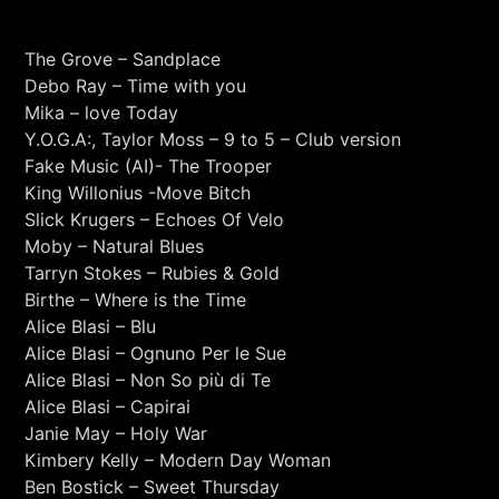
RCA - Radio città aperta
NARRADOR CALLEJERO
The Grove – Sandplace
Debo Ray – Time with you
Mika – love Today
Y.O.G.A:, Taylor Moss – 9 to 5 – Club version
Fake Music (AI)- The Trooper
King Willonius -Move Bitch
Slick Krugers – Echoes Of Velo
Moby – Natural Blues
Tarryn Stokes – Rubies & Gold
Birthe – Where is the Time
Alice Blasi – Blu
Alice Blasi – Ognuno Per le Sue
Alice Blasi – Non So più di Te
Alice Blasi – Capirai
Janie May – Holy War
+393401974468
Kimbery Kelly – Modern Day Woman
Ben Bostick – Sweet Thursday
Sostieni Radio Città Aperta