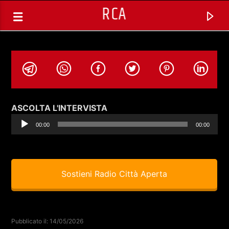
RCA
Audio
ASCOLTA L'INTERVISTA
Player
00:00
00:00
Sostieni Radio Città Aperta
TRACCIA CORRENTE
SPAZIO GESTITO DALLE COMUNITA'
Pubblicato il: 14/05/2026