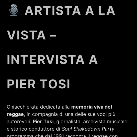
RCA - Radio città aperta
STRANIERE
ARTISTA A LA
VISTA –
INTERVISTA A
PIER TOSI
Chiacchierata dedicata alla
memoria viva del
reggae
, in compagnia di una delle sue voci più
+393401974468
autorevoli:
Pier Tosi
, giornalista, archivista musicale
e storico conduttore di
Soul Shakedown Party
,
Sostieni Radio Città Aperta
programma che dal 1991 racconta il reggae con