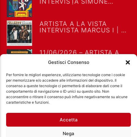
INTERVISTA SIMONE
CAPOZZI | LA CLINICA
COSMICA: MONDI,
MEMORIE E ILLUSIONI
ARTISTA A LA VISTA
INTERVISTA MARCUS I | LA
VOCE, IL VIAGGIO E IL
SUONO
11/06/2026 – ARTISTA A
LA VISTA CON NARRADOR
Gestisci Consenso
CALLEJERO | TRA RADICI E
FUTURO
Per fornire le migliori esperienze, utilizziamo tecnologie come i cookie
per memorizzare e/o accedere alle informazioni del dispositivo. Il
consenso a queste tecnologie ci permetterà di elaborare dati come il
comportamento di navigazione o ID unici su questo sito. Non
acconsentire o ritirare il consenso può influire negativamente su alcune
Ass. Cult. Dissociazione - Codice fiscale:
caratteristiche e funzioni.
97971460585 - Licenza SIAE: 202000000042 Radio
Città Aperta via di Casal Bruciato 31/A, Roma
Accetta
Nega