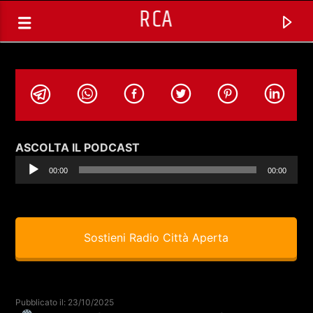
RCA
Audio
ASCOLTA IL PODCAST
Player
00:00
00:00
Sostieni Radio Città Aperta
TRACCIA CORRENTE
SELEZIONI MUSICALI
Pubblicato il: 23/10/2025