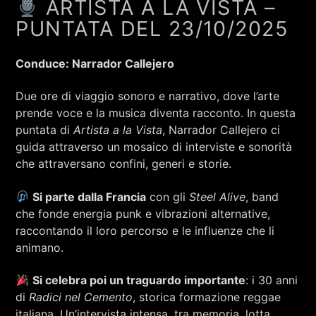
ARTISTA A LA VISTA –
RCA - Radio città aperta
PUNTATA DEL 23/10/2025
Conduce: Narrador Callejero
Due ore di viaggio sonoro e narrativo, dove l’arte
prende voce e la musica diventa racconto. In questa
puntata di
Artista a la Vista
, Narrador Callejero ci
guida attraverso un mosaico di interviste e sonorità
che attraversano confini, generi e storie.
Si parte dalla Francia
con gli
Steel Alive
, band
che fonde energia punk e vibrazioni alternative,
raccontando il loro percorso e le influenze che li
animano.
+393401974468
Si celebra poi un traguardo importante
: i 30 anni
di
Radici nel Cemento
, storica formazione reggae
Sostieni Radio Città Aperta
italiana. Un’intervista intensa, tra memoria, lotta