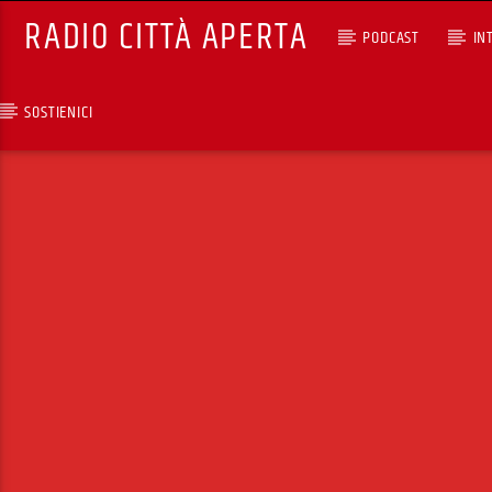
RADIO CITTÀ APERTA
PODCAST
IN
SOSTIENICI
TRACCIA CORRENTE
SELEZIONI MUSICALI
RCA - Radio città aperta