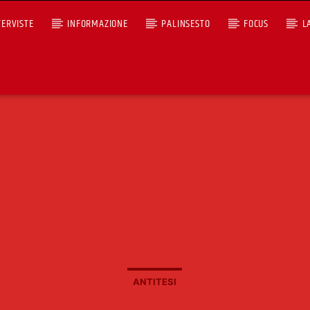
TERVISTE
INFORMAZIONE
PALINSESTO
FOCUS
L
+393401974468
Ascoltaci dal pc
Sostieni Radio Città Aperta
ANTITESI