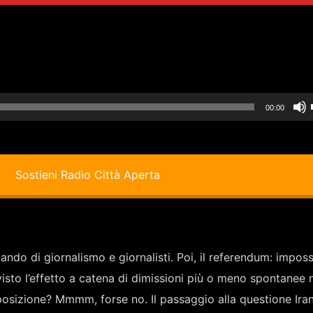
00:00
i
Sostieni Radio Città Aperta
ndo di giornalismo e giornalisti. Poi, il referendum: imposs
sto l’effetto a catena di dimissioni più o meno spontanee 
i
posizione? Mmmm, forse no. Il passaggio alla questione Ira