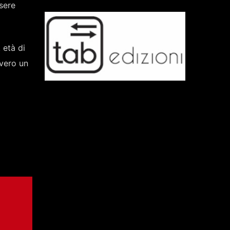
sere
 età di
vvero un
ONI