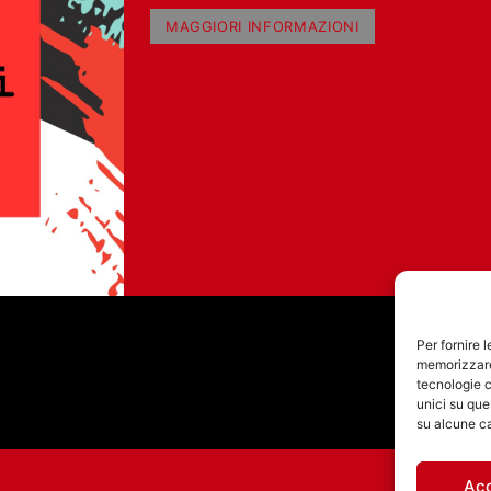
E GABRIELE BUSTI
MAGGIORI INFORMAZIONI
Per fornire 
memorizzare 
tecnologie c
unici su que
su alcune ca
Ac