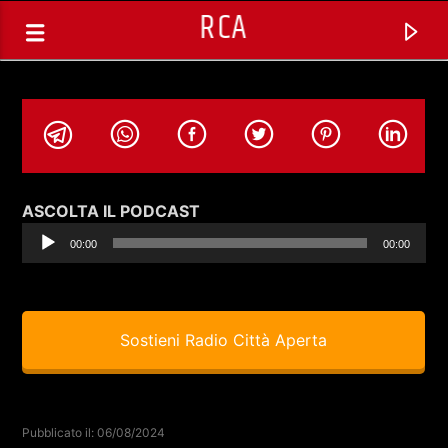
RCA
Audio
ASCOLTA IL PODCAST
Player
00:00
00:00
Sostieni Radio Città Aperta
TRACCIA CORRENTE
SELEZIONI MUSICALI
Pubblicato il: 06/08/2024