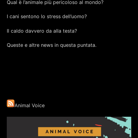
Qual è l’animale più pericoloso al mondo?
Audioslave - Getaway Car
I cani sentono lo stress dell’uomo?
Il caldo davvero da alla testa?
Queste e altre news in questa puntata.
Animal Voice
+393401974468
Sostieni Radio Città Aperta