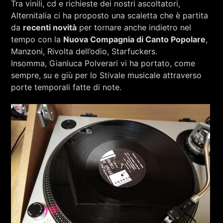
Tra vinili, cd e richieste dei nostri ascoltatori,
RCA - Radio città aperta
RAMACCIONI E SILVIA MINGUZZI
Alternitalia ci ha proposto una scaletta che è partita
da
recenti novità
per tornare anche indietro nel
tempo con la
Nuova Compagnia di Canto Popolare
,
Manzoni, Rivolta dell’odio, Starfuckers.
Insomma, Gianluca Polverari vi ha portato, come
sempre, su e giù per lo Stivale musicale attraverso
porte temporali fatte di note.
+393401974468
Sostieni Radio Città Aperta