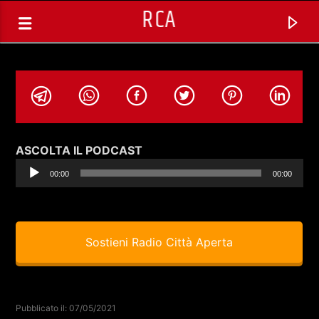
RCA
Audio
ASCOLTA IL PODCAST
Player
00:00
00:00
Sostieni Radio Città Aperta
TRACCIA CORRENTE
LIVING IN AMERICA CON ALESSIO
Pubblicato il: 07/05/2021