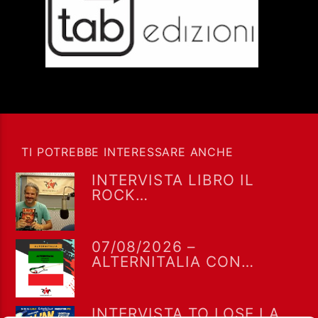
TI POTREBBE INTERESSARE ANCHE
INTERVISTA LIBRO IL
ROCK
NELL’UNDERGROUND
ROMANO NEGLI ANNI 70
AD ALTERNITALIA 7-8-
07/08/2026 –
2026
ALTERNITALIA CON
GIANLUCA POLVERARI
INTERVISTA TO LOSE LA