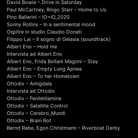
David Bowie – Drive in Saturday
Touré Kunda - Utamada - LIVE
FABRIZIO FALCIONI
Paul McCartney, Ringo Starr – Home to Us
Pino Ballarini – IO=IO_2020
Sonny Rollins – In a sentimental mood
Ospitre in studio Claudio Donati
Filippo Lai – Il sogno di Gelasia (soundtrack)
Albert Eno – Hold me
Intervista ad Albert Eno
Albert Eno, Frida Bollani Magoni – Stay
Albert Eno – Empty Lung Apnea
Albert Eno – To her Hometown
Ottodix – Amigdala
Intervista ad Ottodix
Ottodix – Feniletilamina
Ottodix – Satellite Control
Ottodix – Cerebro_Mundi
Ottodix – Brain Rot
+393401974468
Bernd Rabe, Egon Christmann – Riverboat Derby
Sostieni Radio Città Aperta