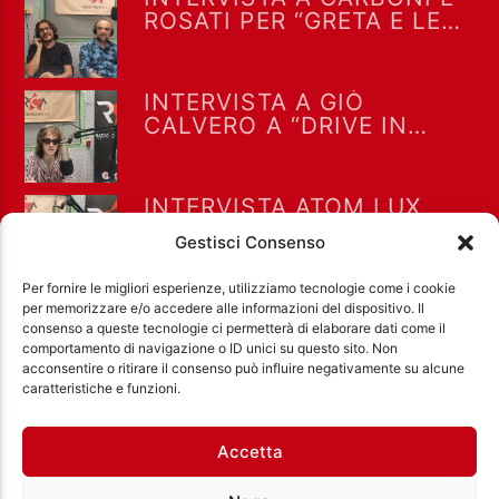
ROSATI PER “GRETA E LE
FAVOLE VERE” A “DRIVE IN
SATURDAY” DEL 25/7/2026
INTERVISTA A GIÒ
CALVERO A “DRIVE IN
SATURDAY” DEL 18/7/2026
INTERVISTA ATOM LUX
(LUCIO FILIZOLA) A
Gestisci Consenso
“DRIVE IN SATURDAY” DEL
18/7/2026
Per fornire le migliori esperienze, utilizziamo tecnologie come i cookie
per memorizzare e/o accedere alle informazioni del dispositivo. Il
consenso a queste tecnologie ci permetterà di elaborare dati come il
comportamento di navigazione o ID unici su questo sito. Non
acconsentire o ritirare il consenso può influire negativamente su alcune
Ass. Cult. Dissociazione - Codice fiscale:
caratteristiche e funzioni.
97971460585 - Licenza SIAE: 202000000042 Radio
Città Aperta via di Casal Bruciato 31/A, Roma
Accetta