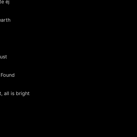
te éj
earth
ust
 Found
 all is bright