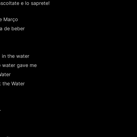
coltate e lo saprete!
De Março
a de beber
 in the water
e water gave me
Water
 the Water
r