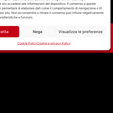
e/o accedere alle informazioni del dispositivo. Il consenso a queste
i permetterà di elaborare dati come il comportamento di navigazione o ID
sto sito. Non acconsentire o ritirare il consenso può influire negativamente
ratteristiche e funzioni.
cetta
Nega
Visualizza le preferenze
Cookie Policy
Cookie e privacy Policy
19/07/2026 – RIFUGIO
ATOMICO CON
FABRIZIO FALCIONI