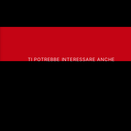
TI POTREBBE INTERESSARE ANCHE
02/08/2026 – RIFUGI
ATOMICO CON
FABRIZIO FALCIONI
Ass. Cult. Dissociazione - Codice fiscale: 97