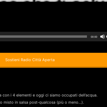
00:00
i
Sostieni Radio Città Aperta
a con i 4 elementi e oggi ci siamo occupati dell’acqua.
i
to misto in salsa post-qualcosa (più o meno…).