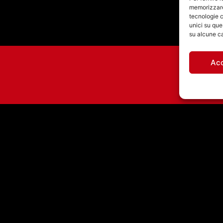
memorizzare 
tecnologie c
unici su que
su alcune ca
Ac
O
26/07/2026 – RIFUGIO
ATOMICO CON
FABRIZIO FALCIONI
971460585 - Licenza SIAE: 202000000042 Radio Città