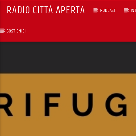
RADIO CITTÀ APERTA
PODCAST
IN
SOSTIENICI
TRACCIA CORRENTE
ROCKTROTTER (REPLICA)
CON ELEONORA TAGLIAF
RCA - Radio città aperta