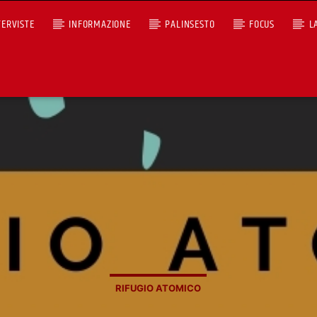
TERVISTE
INFORMAZIONE
PALINSESTO
FOCUS
L
+393401974468
ICO
Ascoltaci dal pc
Sostieni Radio Città Aperta
RIFUGIO ATOMICO