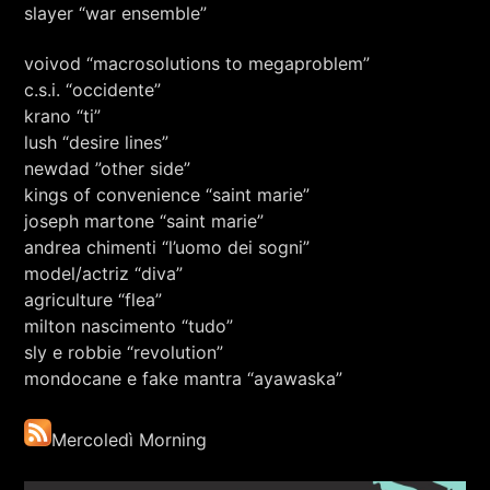
slayer “war ensemble”
voivod “macrosolutions to megaproblem”
c.s.i. “occidente”
krano “ti”
lush “desire lines”
newdad ”other side”
kings of convenience “saint marie”
joseph martone “saint marie”
andrea chimenti “l’uomo dei sogni”
model/actriz “diva”
agriculture “flea”
milton nascimento “tudo”
sly e robbie “revolution”
mondocane e fake mantra “ayawaska”
Mercoledì Morning