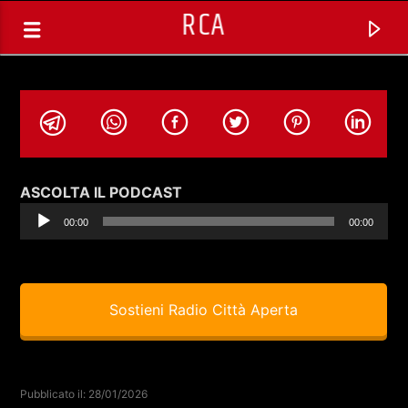
RCA
Audio
ASCOLTA IL PODCAST
Player
00:00
00:00
Sostieni Radio Città Aperta
TRACCIA CORRENTE
SPAZIO GESTITO DALLE COMUNITA'
Pubblicato il: 28/01/2026