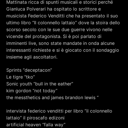
Mattinata ricca di spunti musicali e storici perché
RCA - Radio città aperta
STRANIERE
Gianluca Polverari ha ospitato lo scrittore e
musicista Federico Venditti che ha presentato il suo
ultimo libro “Il colonnello lattaio” dove la stoira dello
scorso secolo con le sue due guerre vivono nelle
vicende del protagonista. Si è poi parlato di
imminenti live, sono state mandate in onda alcune
interessanti richieste e si è giocato con il sondaggio
insieme agli ascoltatori.
Sprints “deceptacon”
Le tigre “tko”
Sonic youth “bull in the eather”
kim gordon “not today”
the messthetics and james brandon lewis “
intervista federico venditti per libro “il colonnello
+393401974468
lattaio” il piroscafo edizoni
artificial heaven “falla way”
Sostieni Radio Città Aperta