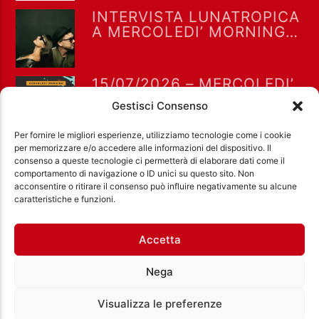
INTERVISTA LUNATROPICA
A MERCOLEDI’ MORNING
15-7-2026
15/07/2026 – MERCOLEDI’
MORNING CON GIANLUCA
Gestisci Consenso
POLVERARI
Per fornire le migliori esperienze, utilizziamo tecnologie come i cookie
per memorizzare e/o accedere alle informazioni del dispositivo. Il
consenso a queste tecnologie ci permetterà di elaborare dati come il
comportamento di navigazione o ID unici su questo sito. Non
acconsentire o ritirare il consenso può influire negativamente su alcune
Ass. Cult. Dissociazione - Codice fiscale:
caratteristiche e funzioni.
97971460585 - Licenza SIAE: 202000000042 Radio
Città Aperta via di Casal Bruciato 31/A, Roma
Accetta
Nega
Visualizza le preferenze