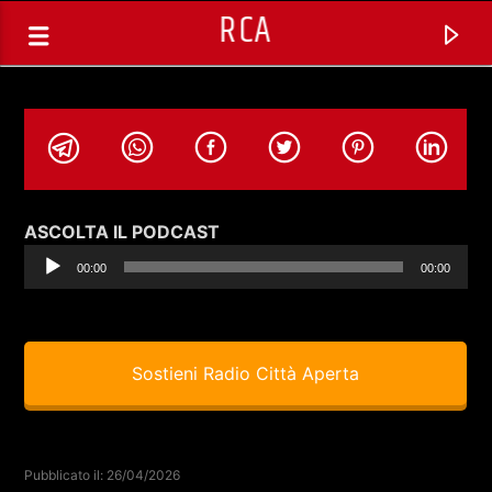
RCA
Audio
ASCOLTA IL PODCAST
Player
00:00
00:00
Sostieni Radio Città Aperta
TRACCIA CORRENTE
CHAMELEON (REPLICA) CON
Pubblicato il: 26/04/2026