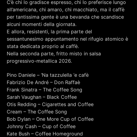
C’è chi lo gradisce espresso, chi lo preferisce lungo
RCA - Radio città aperta
DOMENICO MIZZU
all’americana, chi amaro, chi macchiato, ma il caffè
per tantissima gente è una bevanda che scandisce
alcuni momenti della giornata.
E allora, resistenti, la prima parte del
sessantunesimo appuntamento nel rifugio atomico è
stata dedicata proprio al caffè.
Nella seconda parte, fritto misto in salsa
progressivo-metallica 2026.
Pino Daniele – ‘Na tazzulella ‘e cafè
Fabrizio De André – Don Raffaè
Frank Sinatra – The Coffee Song
Sarah Vaughan – Black Coffee
Otis Redding – Cigarettes and Coffee
Cream – The Coffee Song
Bob Dylan – One More Cup of Coffee
+393401974468
Johnny Cash – Cup of Coffee
Kate Bush – Coffee Homeground
Sostieni Radio Città Aperta