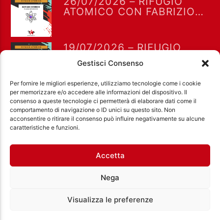
26/07/2026 – RIFUGIO
ATOMICO CON FABRIZIO
FALCIONI
19/07/2026 – RIFUGIO
ATOMICO CON FABRIZIO
Gestisci Consenso
FALCIONI
Per fornire le migliori esperienze, utilizziamo tecnologie come i cookie
per memorizzare e/o accedere alle informazioni del dispositivo. Il
consenso a queste tecnologie ci permetterà di elaborare dati come il
comportamento di navigazione o ID unici su questo sito. Non
acconsentire o ritirare il consenso può influire negativamente su alcune
Ass. Cult. Dissociazione - Codice fiscale:
caratteristiche e funzioni.
97971460585 - Licenza SIAE: 202000000042 Radio
Città Aperta via di Casal Bruciato 31/A, Roma
Accetta
Nega
Visualizza le preferenze