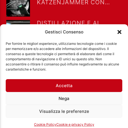
KATZENJAMMER CON
MIRO BARSA
DISTILLAZIONE E AI.
KATZENJAMMER DEL
Gestisci Consenso
13/07/2026
Per fornire le migliori esperienze, utilizziamo tecnologie come i cookie
per memorizzare e/o accedere alle informazioni del dispositivo. Il
consenso a queste tecnologie ci permetterà di elaborare dati come il
comportamento di navigazione o ID unici su questo sito. Non
acconsentire o ritirare il consenso può influire negativamente su alcune
Ass. Cult. Dissociazione - Codice fiscale:
caratteristiche e funzioni.
97971460585 - Licenza SIAE: 202000000042 Radio
Città Aperta via di Casal Bruciato 31/A, Roma
Accetta
Nega
Visualizza le preferenze
Cookie Policy
Cookie e privacy Policy