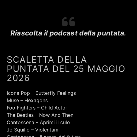
KCee - Ojapiano
FABRIZIO FALCIONI
Riascolta il podcast della puntata.
SCALETTA DELLA
PUNTATA DEL 25 MAGGIO
2026
Icona Pop – Butterfly Feelings
Muse – Hexagons
Foo Fighters – Child Actor
The Beatles – Now And Then
+393401974468
Cantoscena – Aprimi il culo
Jo Squillo – Violentami
Sostieni Radio Città Aperta