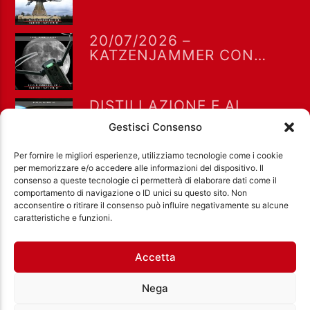
MIRO BARSA
20/07/2026 –
KATZENJAMMER CON
MIRO BARSA
DISTILLAZIONE E AI.
KATZENJAMMER DEL
Gestisci Consenso
13/07/2026
Per fornire le migliori esperienze, utilizziamo tecnologie come i cookie
per memorizzare e/o accedere alle informazioni del dispositivo. Il
consenso a queste tecnologie ci permetterà di elaborare dati come il
comportamento di navigazione o ID unici su questo sito. Non
acconsentire o ritirare il consenso può influire negativamente su alcune
Ass. Cult. Dissociazione - Codice fiscale:
caratteristiche e funzioni.
97971460585 - Licenza SIAE: 202000000042 Radio
Città Aperta via di Casal Bruciato 31/A, Roma
Accetta
Nega