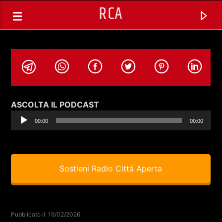
RCA
Audio
ASCOLTA IL PODCAST
Player
00:00
00:00
Sostieni Radio Città Aperta
TRACCIA CORRENTE
SELEZIONI MUSICALI
Pubblicato il: 16/02/2026