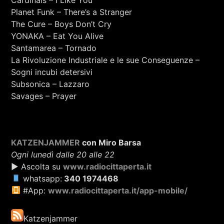
Cardinals – I Like You
Planet Funk – There’s a Stranger
The Cure – Boys Don’t Cry
YONAKA – Eat You Alive
Santamarea – Tornado
La Rivoluzione Industriale e le sue Conseguenze –
Sogni incubi detersivi
Subsonica – Lazzaro
Savages – Prayer
KATZENJAMMER
con Miro Barsa
Ogni lunedì dalle 20 alle 22
▶ Ascolta su
www.radiocittaperta.it
whatsapp:
340 1974468
#App:
www.radiocittaperta.it/app-mobile/
Katzenjammer