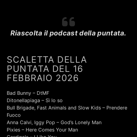
RCA - Radio città aperta
Riascolta il podcast della puntata.
SCALETTA DELLA
PUNTATA DEL 16
FEBBRAIO 2026
Bad Bunny – DtMF
Ditonellapiaga – Sì lo so
Bull Brigade, Fast Animals and Slow Kids – Prendere
Fuoco
+393401974468
Anna Calvi, Iggy Pop – God’s Lonely Man
Pixies – Here Comes Your Man
Sostieni Radio Città Aperta