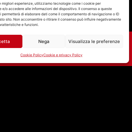
le migliori esperienze, utilizziamo tecnologie come i cookie per
e/o accedere alle informazioni del dispositivo. Il consenso a queste
i permetterà di elaborare dati come il comportamento di navigazione o ID
sto sito. Non acconsentire o ritirare il consenso può influire negativamente
ratteristiche e funzioni.
cetta
Nega
Visualizza le preferenze
Cookie Policy
Cookie e privacy Policy
20/07/2026 – PUZZLE
CON GIANLUCA
POLVERARI