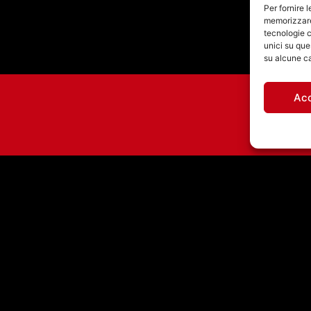
Per fornire 
memorizzare 
tecnologie c
unici su que
su alcune ca
Ac
INTERVISTA MARCO
TONINCELLI A PUZZLE
20-7-2026