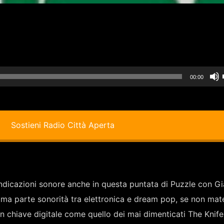
00:00
i
Sostieni Radio Città Aperta
indicazioni sonore anche in questa puntata di Puzzle con G
ima parte sonorità tra elettronica e dream pop, se non mate
i
n chiave digitale come quello dei mai dimenticati The Knife 