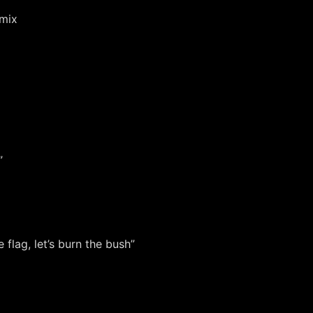
emix
”
flag, let’s burn the bush”