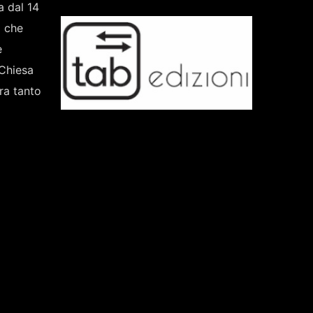
a dal 14
i che
e
 Chiesa
ra tanto