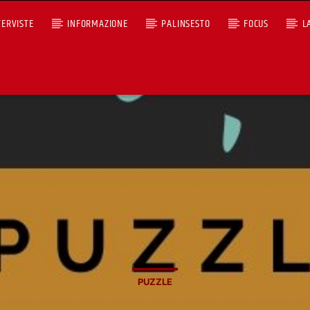
TERVISTE
INFORMAZIONE
PALINSESTO
FOCUS
L
+393401974468
Ascoltaci dal pc
Sostieni Radio Città Aperta
PUZZLE