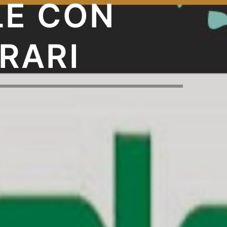
LE CON
RARI