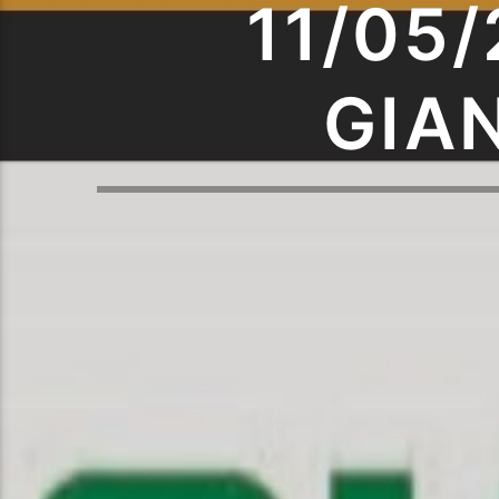
11/05
GIA