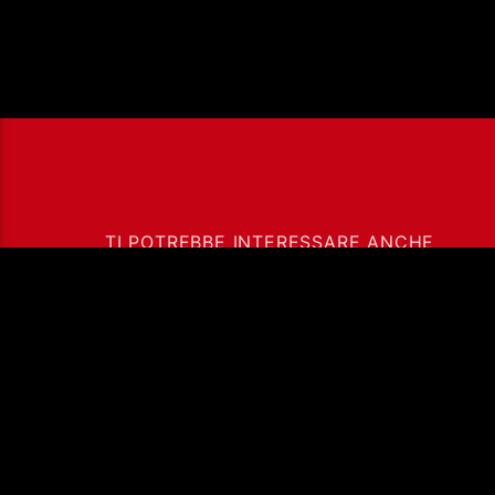
TI POTREBBE INTERESSARE ANCHE
03/08/2026 – PUZZLE
CON GIANLUCA
POLVERARI