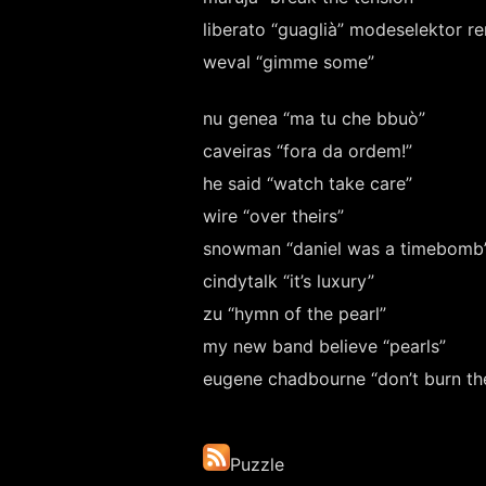
liberato “guaglià” modeselektor r
weval “gimme some”
nu genea “ma tu che bbuò”
caveiras “fora da ordem!”
he said “watch take care”
wire “over theirs”
snowman “daniel was a timebomb
cindytalk “it’s luxury”
zu “hymn of the pearl”
my new band believe “pearls”
eugene chadbourne “don’t burn the 
Puzzle