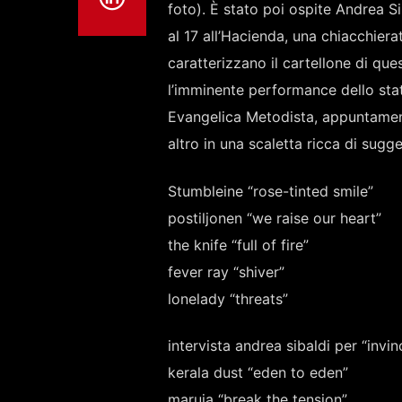
foto). È stato poi ospite Andrea Si
al 17 all’Hacienda, una chiacchierata
caratterizzano il cartellone di qu
l’imminente performance dello sta
Evangelica Metodista, appuntament
altro in una scaletta ricca di sugg
Stumbleine “rose-tinted smile”
postiljonen “we raise our heart”
the knife “full of fire”
fever ray “shiver”
lonelady “threats”
intervista andrea sibaldi per “invinc
kerala dust “eden to eden”
maruja “break the tension”