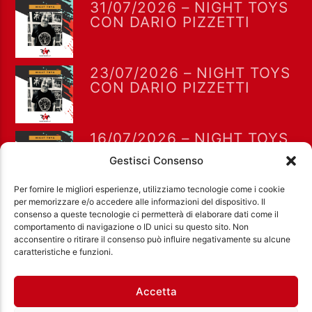
31/07/2026 – NIGHT TOYS
CON DARIO PIZZETTI
23/07/2026 – NIGHT TOYS
CON DARIO PIZZETTI
16/07/2026 – NIGHT TOYS
CON DARIO PIZZETTI
Gestisci Consenso
Per fornire le migliori esperienze, utilizziamo tecnologie come i cookie
per memorizzare e/o accedere alle informazioni del dispositivo. Il
consenso a queste tecnologie ci permetterà di elaborare dati come il
comportamento di navigazione o ID unici su questo sito. Non
acconsentire o ritirare il consenso può influire negativamente su alcune
Ass. Cult. Dissociazione - Codice fiscale:
caratteristiche e funzioni.
97971460585 - Licenza SIAE: 202000000042 Radio
Città Aperta via di Casal Bruciato 31/A, Roma
Accetta