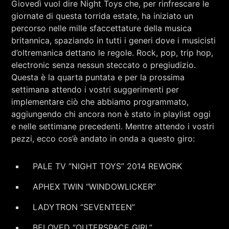
Giovedì vuol dire Night Toys che, per rinfrescare le
RCA - Radio città aperta
giornate di questa torrida estate, ha iniziato un
percorso nelle mille sfaccettature della musica
britannica, spaziando in tutti i generi dove i musicisti
d’oltremanica dettano le regole. Rock, pop, trip hop,
electronic senza nessun steccato o pregiudizio.
Questa è la quarta puntata e per la prossima
settimana attendo i vostri suggerimenti per
implementare ciò che abbiamo programmato,
aggiungendo chi ancora non è stato in playlist oggi
e nelle settimane precedenti. Mentre attendo i vostri
pezzi, ecco cos’è andato in onda a questo giro:
PALE TV “NIGHT TOYS” 2014 REWORK
APHEX TWIN “WINDOWLICKER”
+393401974468
LADYTRON “SEVENTEEN”
Sostieni Radio Città Aperta
BELOVED “OUTERSPACE GIRL”