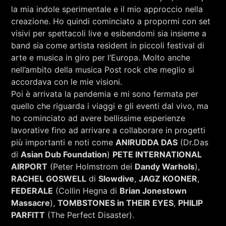
la mia indole sperimentale e il mio approccio nella
creazione. Ho quindi cominciato a propormi con set
visivi per spettacoli live e esibendomi sia insieme a
band sia come artista resident in piccoli festival di
arte e musica in giro per l’Europa. Molto anche
nell’ambito della musica Post rock che meglio si
accordava con le mie visioni.
Poi è arrivata la pandemia e mi sono fermata per
quello che riguarda i viaggi e gli eventi dal vivo, ma
ho cominciato ad avere bellissime esperienze
lavorative fino ad arrivare a collaborare in progetti
più importanti e noti come
ANIRUDDA DAS
(Dr.Das
di
Asian Dub Foundation
)
PETE INTERNATIONAL
AIRPORT
(Peter Holmstrom dei
Dandy Warhols
),
RACHEL GOSWELL
di
Slowdive
,
JAGZ KOONER
,
FEDERALE
(Collin Hegna di
Brian Jonestown
Massacre
),
TOMBSTONES in THEIR EYES
,
PHILIP
PARFITT
(The Perfect Disaster).