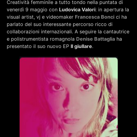
Creatività femminile a tutto tondo nella puntata di
RCA - Radio città aperta
venerdì 9 maggio con
Ludovica Valori
: in apertura la
visual artist, vj e videomaker
Francesca Bonci
ci ha
parlato del suo interessante percorso ricco di
collaborazioni internazionali. A seguire la cantautrice
e polistrumentista romagnola
Denise Battaglia
ha
presentato il suo nuovo EP
Il giullare
.
+393401974468
Sostieni Radio Città Aperta