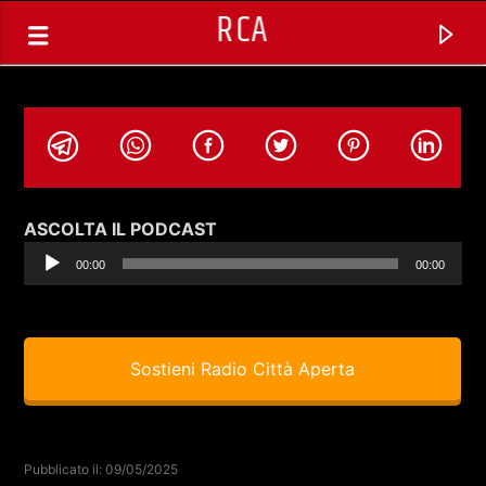
RCA
Audio
ASCOLTA IL PODCAST
Player
00:00
00:00
Sostieni Radio Città Aperta
TRACCIA CORRENTE
SELEZIONI MUSICALI
Pubblicato il: 09/05/2025