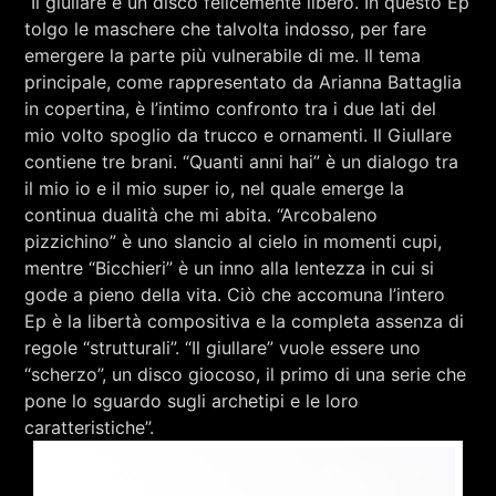
“Il giullare è un disco felicemente libero. In questo Ep
tolgo le maschere che talvolta indosso, per fare
emergere la parte più vulnerabile di me. Il tema
principale, come rappresentato da Arianna Battaglia
in copertina, è l’intimo confronto tra i due lati del
mio volto spoglio da trucco e ornamenti. Il Giullare
contiene tre brani. “Quanti anni hai” è un dialogo tra
il mio io e il mio super io, nel quale emerge la
continua dualità che mi abita. “Arcobaleno
pizzichino” è uno slancio al cielo in momenti cupi,
mentre “Bicchieri” è un inno alla lentezza in cui si
gode a pieno della vita. Ciò che accomuna l’intero
Ep è la libertà compositiva e la completa assenza di
regole “strutturali”. “Il giullare” vuole essere uno
“scherzo”, un disco giocoso, il primo di una serie che
pone lo sguardo sugli archetipi e le loro
caratteristiche”.