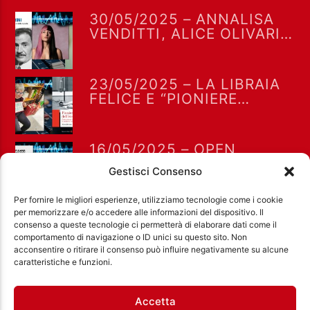
30/05/2025 – ANNALISA
VENDITTI, ALICE OLIVARI E
CASSANDRA RAFFAELE A
VALORI IN CORSO CON
LUDOVICA VALORI
23/05/2025 – LA LIBRAIA
FELICE E “PIONIERE
DELL’ETERE” A VALORI IN
CORSO CON LUDOVICA
VALORI
16/05/2025 – OPEN
MERULANA E MERCANTI
Gestisci Consenso
DI LIQUORE A VALORI IN
CORSO CON LUDOVICA
Per fornire le migliori esperienze, utilizziamo tecnologie come i cookie
VALORI
per memorizzare e/o accedere alle informazioni del dispositivo. Il
consenso a queste tecnologie ci permetterà di elaborare dati come il
comportamento di navigazione o ID unici su questo sito. Non
acconsentire o ritirare il consenso può influire negativamente su alcune
Ass. Cult. Dissociazione - Codice fiscale:
caratteristiche e funzioni.
97971460585 - Licenza SIAE: 202000000042 Radio
Città Aperta via di Casal Bruciato 31/A, Roma
Accetta