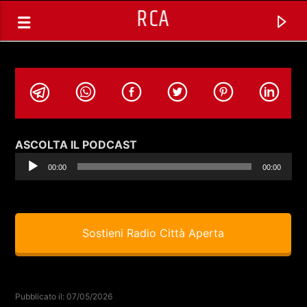
RCA
Audio
ASCOLTA IL PODCAST
Player
00:00
00:00
Sostieni Radio Città Aperta
TRACCIA CORRENTE
SPAZIO GESTITO DALLE COMUNITA'
Pubblicato il: 07/05/2026