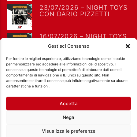
23/07/2026 – NIGHT TOYS
CON DARIO PIZZETTI
16/07/2026 – NIGHT TOYS
CON DARIO PIZZETTI
Gestisci Consenso
Per fornire le migliori esperienze, utilizziamo tecnologie come i cookie
per memorizzare e/o accedere alle informazioni del dispositivo. Il
consenso a queste tecnologie ci permetterà di elaborare dati come il
comportamento di navigazione o ID unici su questo sito. Non
acconsentire o ritirare il consenso può influire negativamente su alcune
Ass. Cult. Dissociazione - Codice fiscale:
caratteristiche e funzioni.
97971460585 - Licenza SIAE: 202000000042 Radio
Città Aperta via di Casal Bruciato 31/A, Roma
Accetta
Nega
Visualizza le preferenze