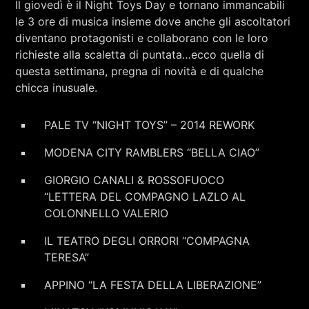
Il giovedì è il Night Toys Day e tornano immancabili
RCA - Radio città aperta
STRANIERE
le 3 ore di musica insieme dove anche gli ascoltatori
diventano protagonisti e collaborano con le loro
richieste alla scaletta di puntata…ecco quella di
questa settimana, pregna di novità e di qualche
chicca inusuale.
PALE TV “NIGHT TOYS” – 2014 REWORK
MODENA CITY RAMBLERS “BELLA CIAO”
GIORGIO CANALI & ROSSOFUOCO
“LETTERA DEL COMPAGNO LAZLO AL
COLONNELLO VALERIO
IL TEATRO DEGLI ORRORI “COMPAGNA
TERESA”
+393401974468
APPINO “LA FESTA DELLA LIBERAZIONE”
Sostieni Radio Città Aperta