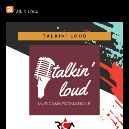
RCA - Radio città aperta
Talkin Loud
+393401974468
Sostieni Radio Città Aperta