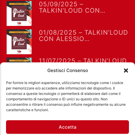
05/09/2025 –
TALKIN’LOUD CON
ALESSIO RAMACCIONI E
FEDERICA PIETRA
01/08/2025 – TALKIN’LOUD
CON ALESSIO
RAMACCIONI E FEDERICA
PIETRA
11/07/2025 – TALKIN’LOUD
CON ALESSIO
Gestisci Consenso
RAMACCIONI E FEDERICA
PIETRA
Per fornire le migliori esperienze, utilizziamo tecnologie come i cookie
per memorizzare e/o accedere alle informazioni del dispositivo. Il
consenso a queste tecnologie ci permetterà di elaborare dati come il
comportamento di navigazione o ID unici su questo sito. Non
acconsentire o ritirare il consenso può influire negativamente su alcune
Ass. Cult. Dissociazione - Codice fiscale:
caratteristiche e funzioni.
97971460585 - Licenza SIAE: 202000000042 Radio
Città Aperta via di Casal Bruciato 31/A, Roma
Accetta