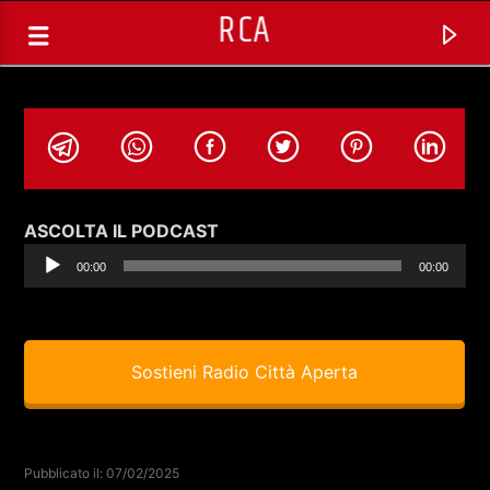
RCA
Audio
ASCOLTA IL PODCAST
Player
00:00
00:00
Sostieni Radio Città Aperta
TRACCIA CORRENTE
SELEZIONI MUSICALI
Pubblicato il: 07/02/2025