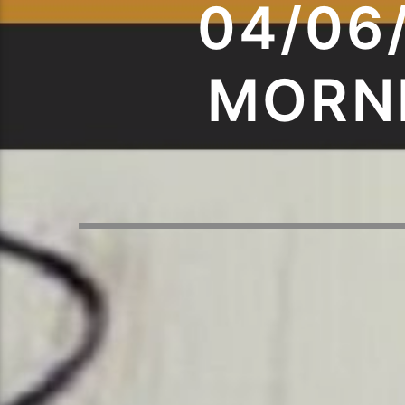
04/06
MORN