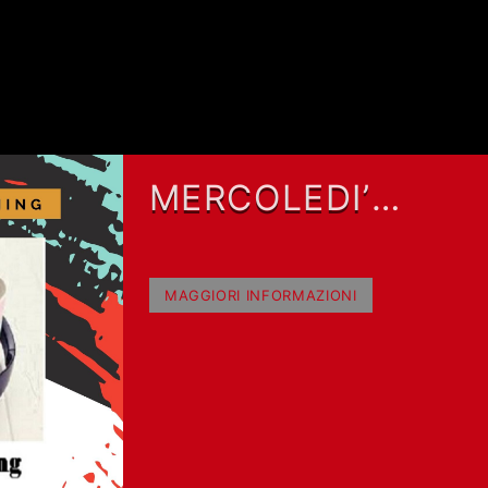
MERCOLEDI’
MORNING CON
GIANLUCA POLVER
MAGGIORI INFORMAZIONI