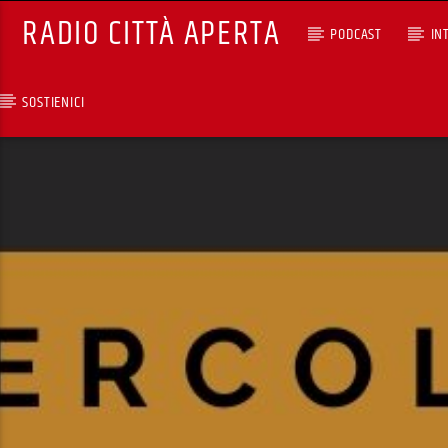
RADIO CITTÀ APERTA
PODCAST
IN
SOSTIENICI
TRACCIA CORRENTE
NIGHT TOYS (REPLICA) 
DARIO PIZZETTI
RCA - Radio città aperta