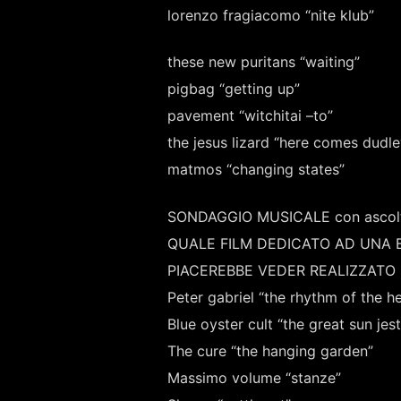
lorenzo fragiacomo “nite klub”
these new puritans “waiting”
pigbag “getting up”
pavement “witchitai –to”
the jesus lizard “here comes dudle
matmos “changing states”
SONDAGGIO MUSICALE con ascolta
QUALE FILM DEDICATO AD UNA 
PIACEREBBE VEDER REALIZZAT
Peter gabriel “the rhythm of the h
Blue oyster cult “the great sun jest
The cure “the hanging garden”
Massimo volume “stanze”