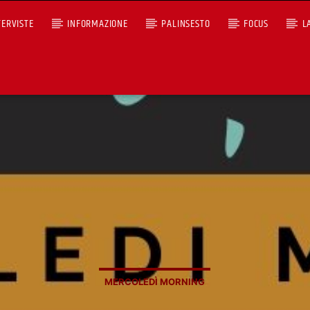
TERVISTE
INFORMAZIONE
PALINSESTO
FOCUS
L
CON
+393401974468
Ascoltaci dal pc
Sostieni Radio Città Aperta
MERCOLEDÌ MORNING