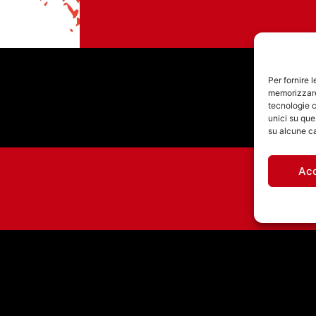
Per fornire 
memorizzare 
tecnologie c
unici su que
su alcune ca
Ac
INTERVISTA
G
LUNATROPICA A
MERCOLEDI’ MORNING
15-7-2026