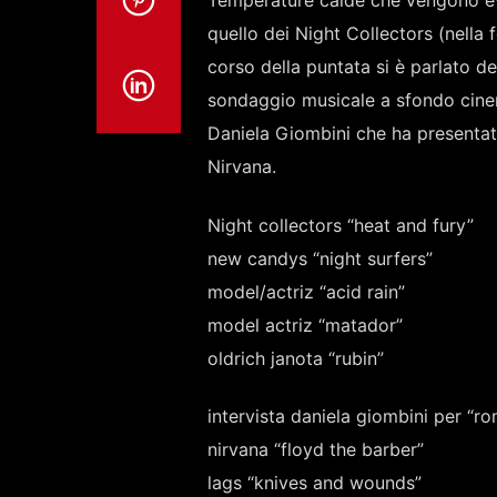
Temperature calde che vengono evoc
quello dei Night Collectors (nella 
corso della puntata si è parlato d
sondaggio musicale a sfondo cinem
Daniela Giombini che ha presentato
Nirvana.
Night collectors “heat and fury”
new candys “night surfers”
model/actriz “acid rain”
model actriz “matador”
oldrich janota “rubin”
intervista daniela giombini per “r
nirvana “floyd the barber”
lags “knives and wounds”