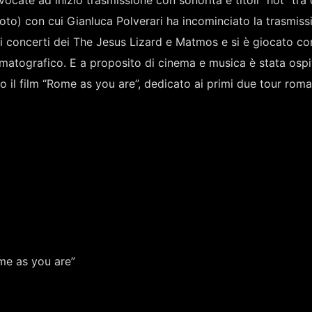
ate ad inizio trasmissione con sonorità e titoli “hot” tra 
foto) con cui Gianluca Polverari ha incominciato la trasmiss
i
ei concerti dei The Jesus Lizard e Matmos e si è giocato con
atografico. E a proposito di cinema e musica è stata ospi
 il film “Rome as you are”, dedicato ai primi due tour roma
ome as you are”