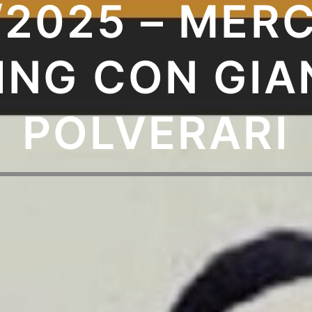
/2025 – MERC
ING CON GIA
POLVERARI