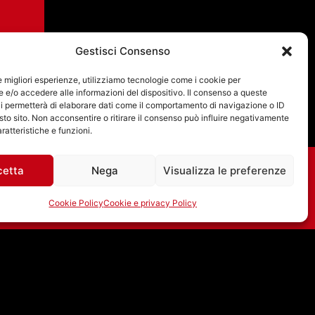
Gestisci Consenso
le migliori esperienze, utilizziamo tecnologie come i cookie per
e/o accedere alle informazioni del dispositivo. Il consenso a queste
i permetterà di elaborare dati come il comportamento di navigazione o ID
sto sito. Non acconsentire o ritirare il consenso può influire negativamente
ratteristiche e funzioni.
cetta
Nega
Visualizza le preferenze
Cookie Policy
Cookie e privacy Policy
15/07/2026 –
MERCOLEDI’ MORNING
CON GIANLUCA
POLVERARI