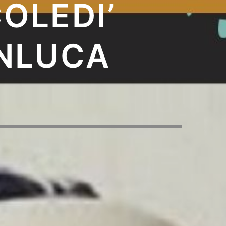
OLEDI’
NLUCA