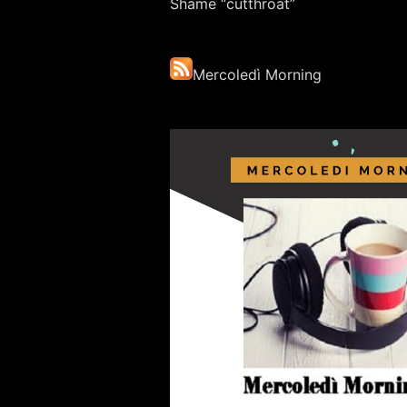
Shame “cutthroat”
Mercoledì Morning