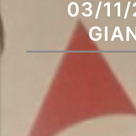
03/11
GIA