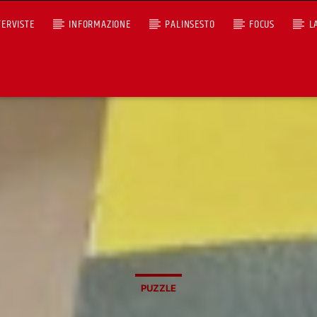
TERVISTE
INFORMAZIONE
PALINSESTO
FOCUS
L
,
+393401974468
Ascoltaci dal pc
Sostieni Radio Città Aperta
PUZZLE