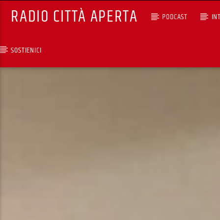
RADIO CITTÀ APERTA
PODCAST
IN
SOSTIENICI
TRACCIA CORRENTE
GROOVY TIMES CON DAVE
CAMBOGIA & PERILONGU
RCA - Radio città aperta