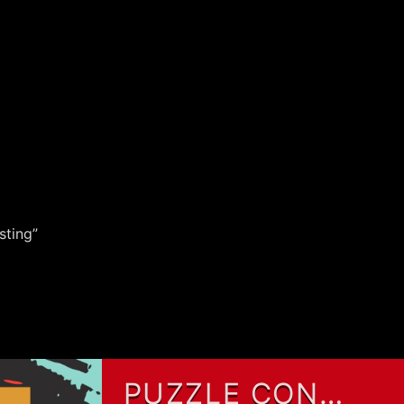
sting”
PUZZLE CON