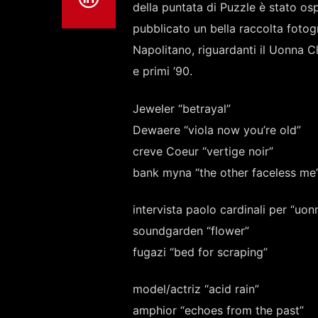
della puntata di Puzzle è stato osp
pubblicato un bella raccolta fotog
Napolitano, riguardanti il Uonna Cl
e primi ’90.
Jeweler “betrayal”
Dewaere “viola now you’re old”
creve Coeur “vertige noir”
bank myna “the other faceless me
intervista paolo cardinali per “uo
soundgarden “flower”
fugazi “bed for scraping”
model/actriz “acid rain”
amphior “echoes from the past”