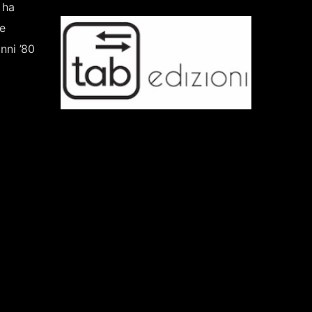
 ha
e
nni ’80