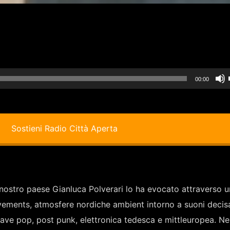
00:00
i
Sostieni Radio Città Aperta
l nostro paese Gianluca Polverari lo ha evocato attraverso u
Movements, atmosfere nordiche ambient intorno a suoni deci
i
ave pop, post punk, elettronica tedesca e mittleuropea. Ne