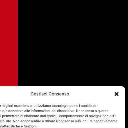
ARI
Gestisci Consenso
le migliori esperienze, utilizziamo tecnologie come i cookie per
e/o accedere alle informazioni del dispositivo. Il consenso a queste
i permetterà di elaborare dati come il comportamento di navigazione o ID
sto sito. Non acconsentire o ritirare il consenso può influire negativamente
ratteristiche e funzioni.