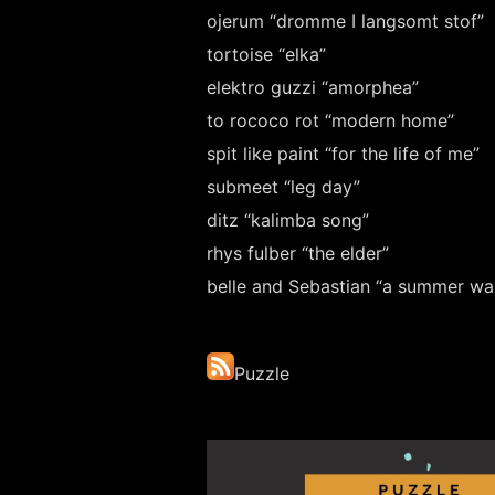
ojerum “dromme I langsomt stof”
tortoise “elka”
elektro guzzi “amorphea”
to rococo rot “modern home”
spit like paint “for the life of me”
submeet “leg day”
ditz “kalimba song”
rhys fulber “the elder”
belle and Sebastian “a summer wa
Puzzle