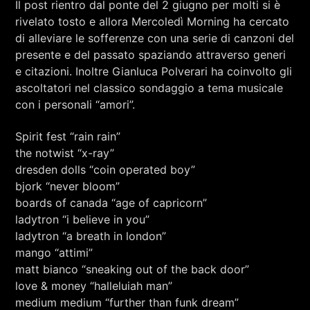
Il post rientro dal ponte del 2 giugno per molti si è
RCA - Radio città aperta
rivelato tosto e allora Mercoledì Morning ha cercato
di alleviare le sofferenze con una serie di canzoni del
presente e del passato spaziando attraverso generi
e citazioni. Inoltre Gianluca Polverari ha coinvolto gli
ascoltatori nel classico sondaggio a tema musicale
con i personali “amori”.
Spirit fest “rain rain”
the notwist “x-ray”
dresden dolls “coin operated boy”
bjork “never bloom”
boards of canada “age of capricorn”
ladytron “i believe in you”
ladytron “a breath in london”
mango “attimi”
matt bianco “sneaking out of the back door”
+393401974468
love & money “halleluiah man”
medium medium “further than funk dream”
Sostieni Radio Città Aperta