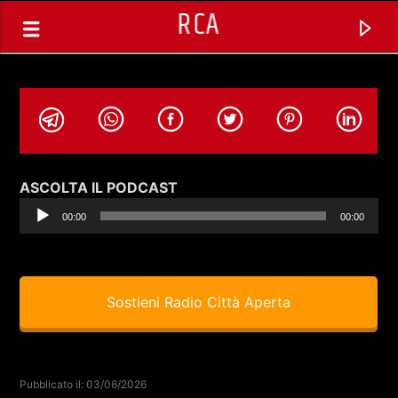
RCA
Audio
ASCOLTA IL PODCAST
Player
00:00
00:00
Sostieni Radio Città Aperta
TRACCIA CORRENTE
SELEZIONI MUSICALI
Pubblicato il: 03/06/2026