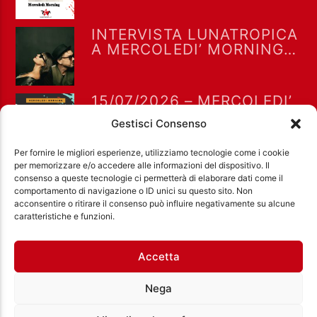
INTERVISTA LUNATROPICA
A MERCOLEDI’ MORNING
15-7-2026
15/07/2026 – MERCOLEDI’
MORNING CON GIANLUCA
Gestisci Consenso
POLVERARI
Per fornire le migliori esperienze, utilizziamo tecnologie come i cookie
per memorizzare e/o accedere alle informazioni del dispositivo. Il
consenso a queste tecnologie ci permetterà di elaborare dati come il
comportamento di navigazione o ID unici su questo sito. Non
acconsentire o ritirare il consenso può influire negativamente su alcune
Ass. Cult. Dissociazione - Codice fiscale:
caratteristiche e funzioni.
97971460585 - Licenza SIAE: 202000000042 Radio
Città Aperta via di Casal Bruciato 31/A, Roma
Accetta
Nega