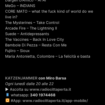
Dargen D’Amico – AI AI
MeGo – INDIANS
CORE MATO – what the fuck kind of world do we
live in?
The Mysterines – Take Control
Arcade Fire – The Lightning II
Suede – Antidepressants
The Vaccines – Back In Love City
Bambole Di Pezza – Resta Con Me
Fujiiro – Sioux
Maria Antonietta, Colombre – La felicità e basta
KATZENJAMMER
con Miro Barsa
Ogni lunedì dalle 20 alle 22
▶ Ascolta su
www.radiocittaperta.it
whatsapp:
340 1974468
#App:
www.radiocittaperta.it/app-mobile/