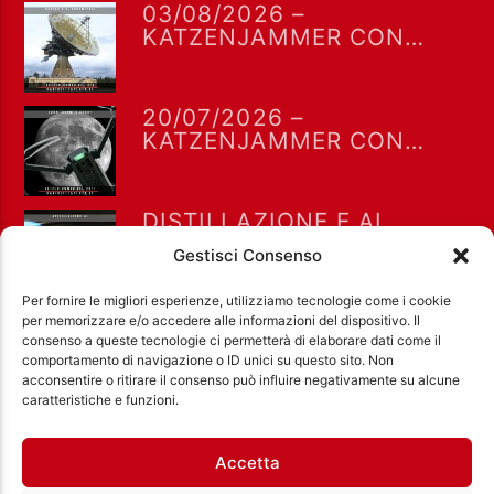
03/08/2026 –
KATZENJAMMER CON
MIRO BARSA
20/07/2026 –
KATZENJAMMER CON
MIRO BARSA
DISTILLAZIONE E AI.
KATZENJAMMER DEL
Gestisci Consenso
13/07/2026
Per fornire le migliori esperienze, utilizziamo tecnologie come i cookie
per memorizzare e/o accedere alle informazioni del dispositivo. Il
consenso a queste tecnologie ci permetterà di elaborare dati come il
comportamento di navigazione o ID unici su questo sito. Non
acconsentire o ritirare il consenso può influire negativamente su alcune
Ass. Cult. Dissociazione - Codice fiscale:
caratteristiche e funzioni.
97971460585 - Licenza SIAE: 202000000042 Radio
Città Aperta via di Casal Bruciato 31/A, Roma
Accetta