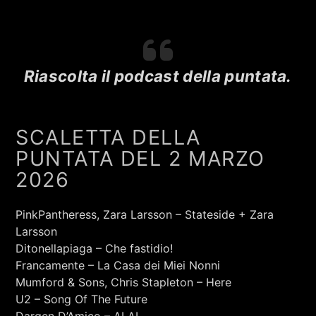
RCA - Radio città aperta
CAMBOGIA & PERILONGU
Riascolta il podcast della puntata.
SCALETTA DELLA
PUNTATA DEL 2 MARZO
2026
PinkPantheress, Zara Larsson – Stateside + Zara
Larsson
Ditonellapiaga – Che fastidio!
Francamente – La Casa dei Miei Nonni
+393401974468
Mumford & Sons, Chris Stapleton – Here
U2 – Song Of The Future
Sostieni Radio Città Aperta