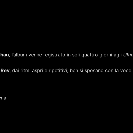
Thau
, l’album venne registrato in soli quattro giorni agli
Ulti
i
Rev
, dai ritmi aspri e ripetitivi, ben si sposano con la voce
èna