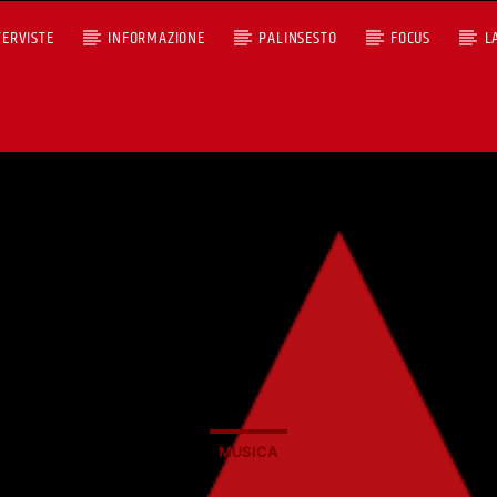
TERVISTE
INFORMAZIONE
PALINSESTO
FOCUS
L
+393401974468
Ascoltaci dal pc
Sostieni Radio Città Aperta
MUSICA