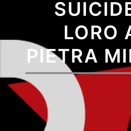
SUICIDE
LORO 
PIETRA M