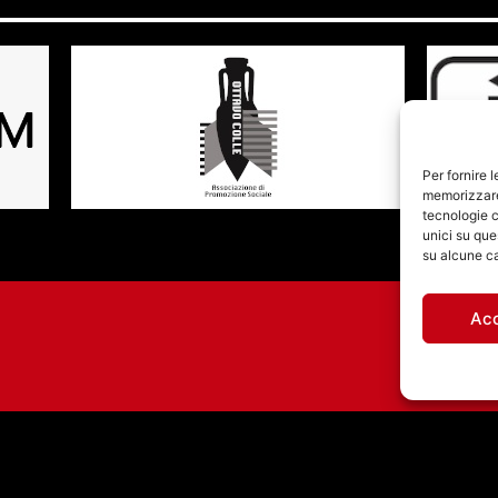
Per fornire 
memorizzare 
tecnologie c
unici su que
su alcune ca
Ac
GLI AGNOSTIC FRONT
STASERA