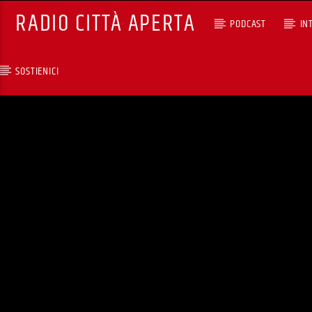
RADIO CITTÀ APERTA
PODCAST
IN
SOSTIENICI
TRACCIA CORRENTE
33X2 (REPLICA) CON
GIANLUCA POLVERARI
RCA - Radio città aperta