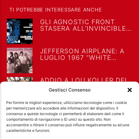
TI POTREBBE INTERESSARE ANCHE
GLI AGNOSTIC FRONT
STASERA ALL’INVINCIBLE
FEST @ CASILINO SKY
PARK DI ROMA
JEFFERSON AIRPLANE: A
LUGLIO 1967 “WHITE
RABBIT” RAGGIUNSE LA
POSIZIONE #8 NELLA
BILLBOARD HOT 100
ADDIO A LOU KOLLER DEI
SICK OF IT ALL, PIONIERI
Gestisci Consenso
DELLA SCENA PUNK
HARDCORE
Per fornire le migliori esperienze, utilizziamo tecnologie come i cookie
per memorizzare e/o accedere alle informazioni del dispositivo. Il
consenso a queste tecnologie ci permetterà di elaborare dati come il
comportamento di navigazione o ID unici su questo sito. Non
acconsentire o ritirare il consenso può influire negativamente su alcune
Ass. Cult. Dissociazione - Codice fiscale:
caratteristiche e funzioni.
97971460585 - Licenza SIAE: 202000000042 Radio