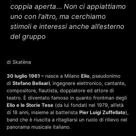
RCA - Radio città aperta
coppia aperta… Non ci appiattiamo
uno con l’altro, ma cerchiamo
stimoli e interessi anche all’esterno
del gruppo
di Skatèna
30 luglio 1961 –
nasce a Milano
Elio
, pseudonimo
di
Stefano Belisari
, ingegnere elettronico, cantante,
compositore, flautista, doppiatore ed attore di
teatro. È diventato famoso in quanto frontman degli
Elio e le Storie Tese
(da lui fondati nel 1979, all’età
di 18 anni, insieme al batterista
Pier Luigi Zuffellato
),
band che è riuscita a ritagliarsi un ruolo di rilievo nel
+393401974468
panorama musicale italiano.
Sostieni Radio Città Aperta