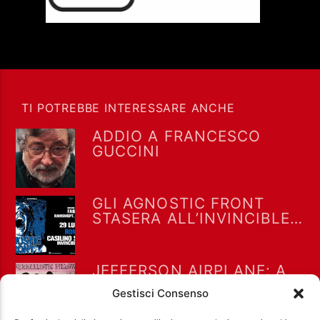
TI POTREBBE INTERESSARE ANCHE
ADDIO A FRANCESCO
GUCCINI
GLI AGNOSTIC FRONT
STASERA ALL’INVINCIBLE
FEST @ CASILINO SKY
PARK DI ROMA
JEFFERSON AIRPLANE: A
LUGLIO 1967 “WHITE
Gestisci Consenso
RABBIT” RAGGIUNSE LA
POSIZIONE #8 NELLA