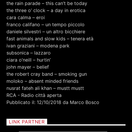
RCA - Radio città aperta
the rain parade – this can’t be today
the three o’ clock – a day in erotica
cara calma – eroi
franco califano – un tempo piccolo
daniele silvestri – un altro bicchiere
fast animals and slow kids – tenera età
ivan graziani – modena park
subsonica – lazzaro
ciara o’neill – hurtin’
john mayer – belief
the robert cray band – smoking gun
moloko – absent minded friends
nusrat fateh ali khan – mustt mustt
RCA - Radio città aperta
Pubblicato il: 12/10/2018 da Marco Bosco
+393401974468
LINK PARTNER
Sostieni Radio Città Aperta