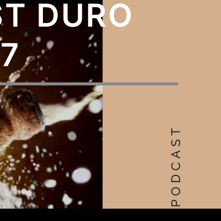
ST DURO
17