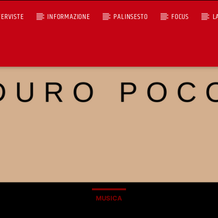
TERVISTE
INFORMAZIONE
PALINSESTO
FOCUS
L
+393401974468
Ascoltaci dal pc
Sostieni Radio Città Aperta
MUSICA