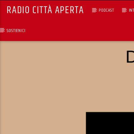
RADIO CITTÀ APERTA
PODCAST
IN
SOSTIENICI
TRACCIA CORRENTE
SELEZIONI MUSICALI
RCA - Radio città aperta