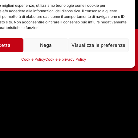
le migliori esperienze, utilizziamo tecnologie come i cookie per
e/o accedere alle informazioni del dispositivo. Il consenso a queste
i permetterà di elaborare dati come il comportamento di navigazione o ID
sto sito. Non acconsentire o ritirare il consenso può influire negativamente
ratteristiche e funzioni.
cetta
Nega
Visualizza le preferenze
Cookie Policy
Cookie e privacy Policy
JEFFERSON AIRPLANE:
A LUGLIO 1967 “WHITE
RABBIT” RAGGIUNSE
LA POSIZIONE #8
NELLA BILLBOARD
HOT 100