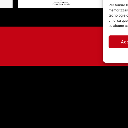
Per fornire 
memorizzare 
tecnologie c
unici su que
su alcune ca
Ac
GLI AGNOSTIC FRONT
STASERA
ALL’INVINCIBLE FEST
@ CASILINO SKY PARK
DI ROMA
971460585 - Licenza SIAE: 202000000042 Radio Città