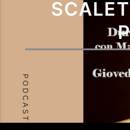
SCALET
P