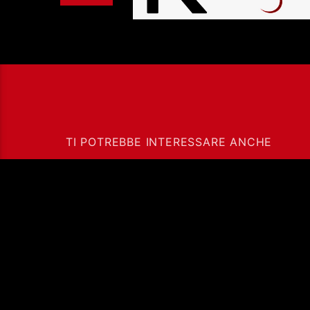
TI POTREBBE INTERESSARE ANCHE
ADDIO A FRANCESCO
GUCCINI
Ass. Cult. Dissociazione - Codice fiscale: 97