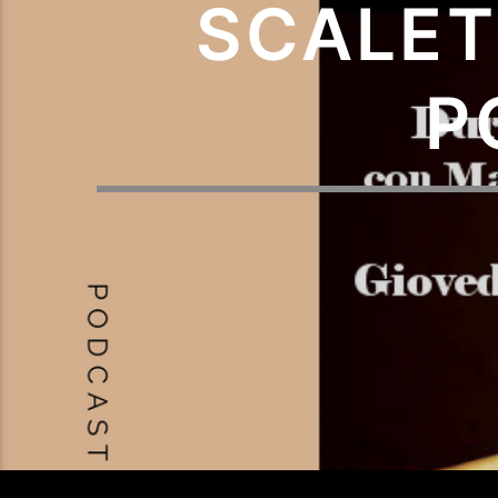
SCALET
P