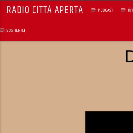
RADIO CITTÀ APERTA
PODCAST
IN
SOSTIENICI
TRACCIA CORRENTE
CHAMELEON CON DOMEN
MIZZU
RCA - Radio città aperta