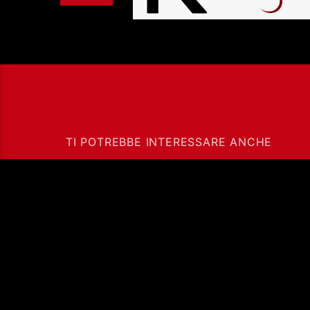
TI POTREBBE INTERESSARE ANCHE
GLI AGNOSTIC FRONT
STASERA
ALL’INVINCIBLE FEST
@ CASILINO SKY PAR
DI ROMA
Ass. Cult. Dissociazione - Codice fiscale: 97