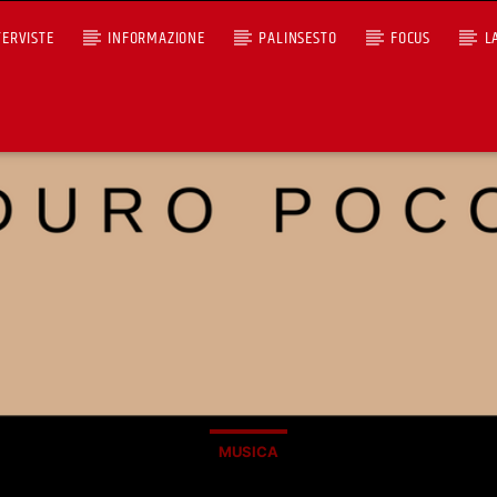
TERVISTE
INFORMAZIONE
PALINSESTO
FOCUS
L
ICO
+393401974468
Ascoltaci dal pc
Sostieni Radio Città Aperta
MUSICA