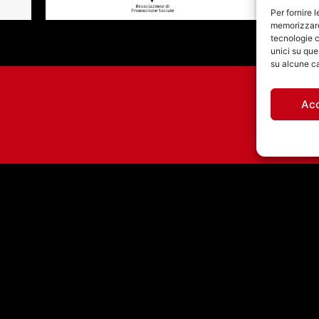
Per fornire 
memorizzare 
tecnologie c
unici su que
su alcune ca
Ac
JEFFERSON AIRPLANE:
A LUGLIO 1967 “WHITE
RABBIT” RAGGIUNSE
K
LA POSIZIONE #8
NELLA BILLBOARD
HOT 100
971460585 - Licenza SIAE: 202000000042 Radio Città