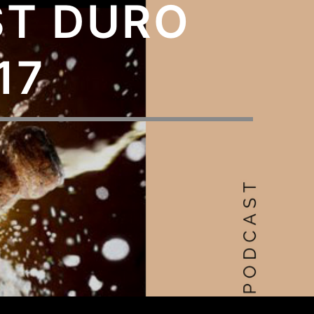
ST DURO
17