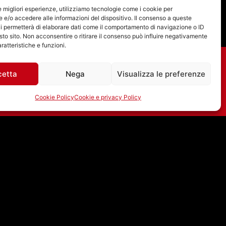
le migliori esperienze, utilizziamo tecnologie come i cookie per
e/o accedere alle informazioni del dispositivo. Il consenso a queste
i permetterà di elaborare dati come il comportamento di navigazione o ID
sto sito. Non acconsentire o ritirare il consenso può influire negativamente
ratteristiche e funzioni.
cetta
Nega
Visualizza le preferenze
Cookie Policy
Cookie e privacy Policy
ADDIO A LOU KOLLER
DEI SICK OF IT ALL,
PIONIERI DELLA
SCENA PUNK
HARDCORE