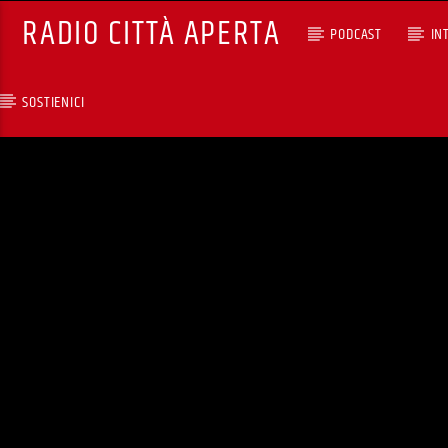
RADIO CITTÀ APERTA
PODCAST
IN
SOSTIENICI
TRACCIA CORRENTE
SELEZIONI MUSICALI
RCA - Radio città aperta