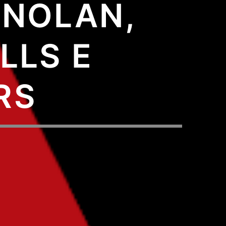
 NOLAN,
LLS E
RS