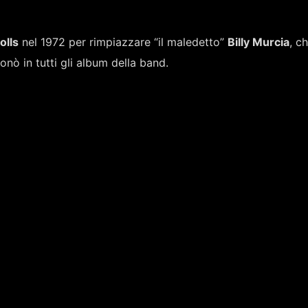
olls
nel 1972 per rimpiazzare “il maledetto”
Billy Murcia
, c
nò in tutti gli album della band.