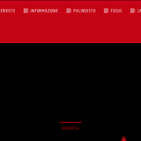
TERVISTE
INFORMAZIONE
PALINSESTO
FOCUS
L
+393401974468
Ascoltaci dal pc
Sostieni Radio Città Aperta
MUSICA