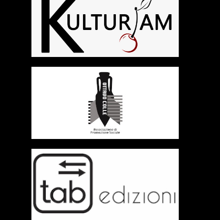
RCA - Radio città aperta
+393401974468
Sostieni Radio Città Aperta