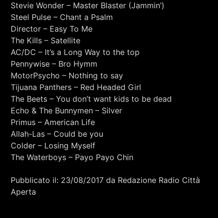
RCA - Radio città aperta
Stevie Wonder – Master Blaster (Jammin’)
STRANIERE
Steel Pulse – Chant a Psalm
Director – Easy To Me
The Kills – Satellite
AC/DC – It’s a Long Way to the top
Pennywise – Bro Hymm
MotorPsycho – Nothing to say
Tijuana Panthers – Red Headed Girl
The Beets – You don’t want kids to be dead
Echo & The Bunnymen – Silver
Primus – American Life
Allah-Las – Could be you
Colder – Losing Myself
The Waterboys – Payo Payo Chin
Pubblicato il: 23/08/2017 da Redazione Radio Città
Aperta
+393401974468
Sostieni Radio Città Aperta