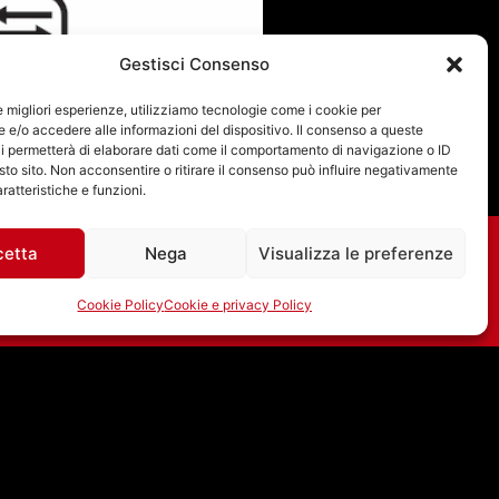
Gestisci Consenso
le migliori esperienze, utilizziamo tecnologie come i cookie per
e/o accedere alle informazioni del dispositivo. Il consenso a queste
i permetterà di elaborare dati come il comportamento di navigazione o ID
sto sito. Non acconsentire o ritirare il consenso può influire negativamente
ratteristiche e funzioni.
cetta
Nega
Visualizza le preferenze
Cookie Policy
Cookie e privacy Policy
JEFFERSON AIRPLANE:
A LUGLIO 1967 “WHITE
RABBIT” RAGGIUNSE
LA POSIZIONE #8
NELLA BILLBOARD