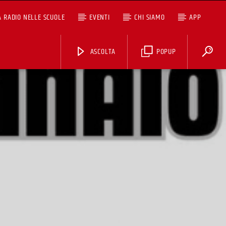
A RADIO NELLE SCUOLE
EVENTI
CHI SIAMO
APP
ASCOLTA
POPUP
ASCOLTA TUTTI I PODCAST