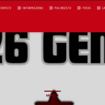
TERVISTE
INFORMAZIONE
PALINSESTO
FOCUS
L
+393401974468
Ascoltaci dal pc
Sostieni Radio Città Aperta
MUSICA