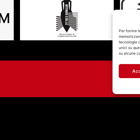
Per fornire 
memorizzare 
tecnologie c
unici su que
su alcune ca
Ac
GLI AGNOSTIC FRONT
STASERA
ALL’INVINCIBLE FEST
@ CASILINO SKY PARK
DI ROMA