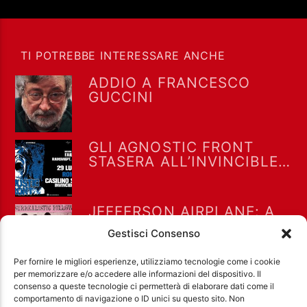
TI POTREBBE INTERESSARE ANCHE
ADDIO A FRANCESCO
GUCCINI
GLI AGNOSTIC FRONT
STASERA ALL’INVINCIBLE
FEST @ CASILINO SKY
PARK DI ROMA
JEFFERSON AIRPLANE: A
LUGLIO 1967 “WHITE
Gestisci Consenso
RABBIT” RAGGIUNSE LA
POSIZIONE #8 NELLA
Per fornire le migliori esperienze, utilizziamo tecnologie come i cookie
BILLBOARD HOT 100
per memorizzare e/o accedere alle informazioni del dispositivo. Il
consenso a queste tecnologie ci permetterà di elaborare dati come il
comportamento di navigazione o ID unici su questo sito. Non