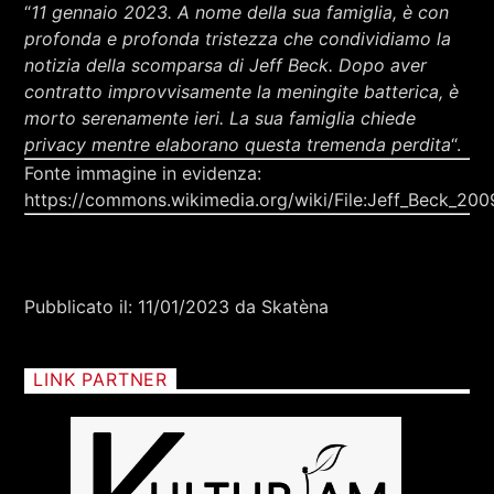
RCA - Radio città aperta
“
11 gennaio 2023. A nome della sua famiglia, è con
STRANIERE
profonda e profonda tristezza che condividiamo la
notizia della scomparsa di Jeff Beck. Dopo aver
contratto improvvisamente la meningite batterica, è
morto serenamente ieri. La sua famiglia chiede
privacy mentre elaborano questa tremenda perdita
“.
Fonte immagine in evidenza:
https://commons.wikimedia.org/wiki/File:Jeff_Beck_2
Pubblicato il: 11/01/2023 da Skatèna
LINK PARTNER
+393401974468
Sostieni Radio Città Aperta