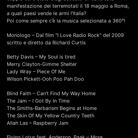
manifestazione dei terremotati il 18 maggio a Roma,
a quali paesi vende le armi l’Italia?
Poi come sempre c’è la musica selezionata a 360°!
Monologo – Dal film “I Love Radio Rock” del 2009
scritto e diretto da Richard Curtis
Betty Davis – My Soul is tired
Merry Clayton-Gimme Shelter
Lady Wray – Piece Of Me
Wilson Pickett-Ooh Poo Pah Doo
Blind Faith – Can’t Find My Way Home
The Jam – I Got By In Time
The Smiths-Barbarism Begins at Home
The Skin Of My Yellow Country Teeth
Allah Las – Raspberry Jam
Flying Lotus feat. Anderson .Paak – More