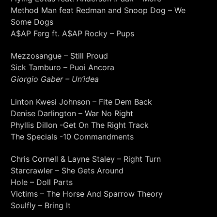
Method Man feat Redman and Snoop Dog – We
Some Dogs
A$AP Ferg ft. A$AP Rocky – Pups
Mezzosangue – Still Proud
Sick Tamburo – Puoi Ancora
Giorgio Gaber – Un’idea
Linton Kwesi Johnson – Fite Dem Back
Denise Darlington – War No Right
Phyllis Dillon -Get On The Right Track
The Specials -10 Commandments
Chris Cornell & Layne Staley – Right Turn
Starcrawler – She Gets Around
Hole – Doll Parts
Victims – The Horse And Sparrow Theory
Soulfly – Bring It