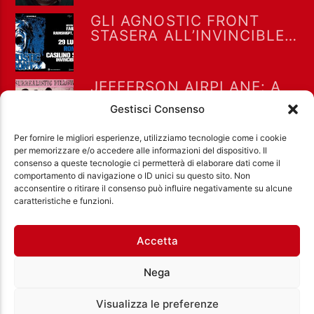
GLI AGNOSTIC FRONT
STASERA ALL’INVINCIBLE
FEST @ CASILINO SKY
PARK DI ROMA
JEFFERSON AIRPLANE: A
LUGLIO 1967 “WHITE
Gestisci Consenso
RABBIT” RAGGIUNSE LA
POSIZIONE #8 NELLA
Per fornire le migliori esperienze, utilizziamo tecnologie come i cookie
BILLBOARD HOT 100
per memorizzare e/o accedere alle informazioni del dispositivo. Il
consenso a queste tecnologie ci permetterà di elaborare dati come il
comportamento di navigazione o ID unici su questo sito. Non
acconsentire o ritirare il consenso può influire negativamente su alcune
Ass. Cult. Dissociazione - Codice fiscale:
caratteristiche e funzioni.
97971460585 - Licenza SIAE: 202000000042 Radio
Città Aperta via di Casal Bruciato 31/A, Roma
Accetta
Nega
Visualizza le preferenze