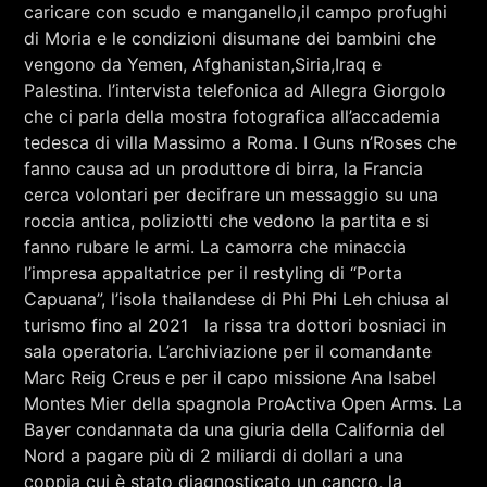
RCA - Radio città aperta
caricare con scudo e manganello,il campo profughi
ALESSANDRO SGRITTA ED EUGENIO
di Moria e le condizioni disumane dei bambini che
STEFANIZZI
vengono da Yemen, Afghanistan,Siria,Iraq e
Palestina. l’intervista telefonica ad Allegra Giorgolo
che ci parla della mostra fotografica all’accademia
tedesca di villa Massimo a Roma. I Guns n’Roses che
fanno causa ad un produttore di birra, la Francia
cerca volontari per decifrare un messaggio su una
roccia antica, poliziotti che vedono la partita e si
fanno rubare le armi. La camorra che minaccia
l’impresa appaltatrice per il restyling di “Porta
Capuana”, l’isola thailandese di Phi Phi Leh chiusa al
turismo fino al 2021 la rissa tra dottori bosniaci in
sala operatoria. L’archiviazione per il comandante
Marc Reig Creus e per il capo missione Ana Isabel
Montes Mier della spagnola ProActiva Open Arms. La
+393401974468
Bayer condannata da una giuria della California del
Nord a pagare più di 2 miliardi di dollari a una
Sostieni Radio Città Aperta
coppia cui è stato diagnosticato un cancro, la