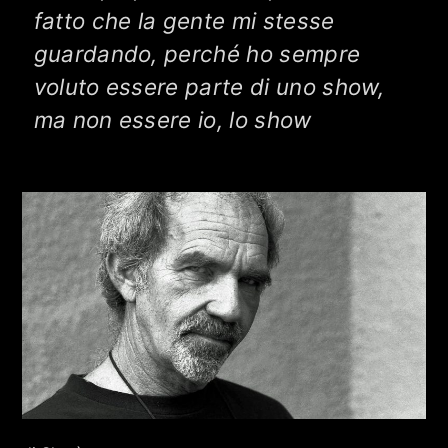
RCA - Radio città aperta
RAMACCIONI E SILVIA MINGUZZI
fatto che la gente mi stesse
guardando, perché ho sempre
voluto essere parte di uno show,
ma non essere io, lo show
+393401974468
Sostieni Radio Città Aperta