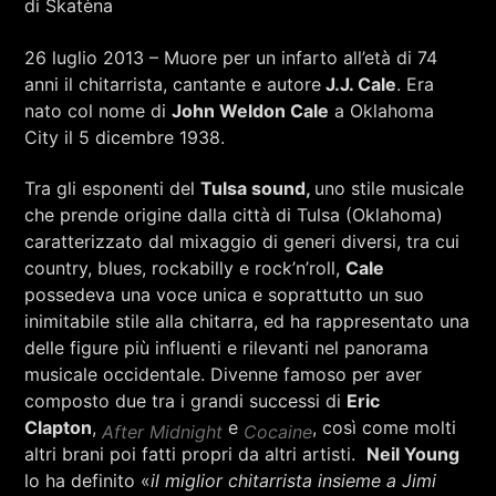
di Skatèna
26 luglio 2013 – Muore per un infarto all’età di 74
anni il chitarrista, cantante e autore
J.J. Cale
. Era
nato col nome di
John Weldon Cale
a Oklahoma
City il 5 dicembre 1938.
Tra gli esponenti del
Tulsa sound,
uno stile musicale
che prende origine dalla città di Tulsa (Oklahoma)
caratterizzato dal mixaggio di generi diversi, tra cui
country, blues, rockabilly e rock’n’roll,
Cale
possedeva una voce unica e soprattutto un suo
inimitabile stile alla chitarra, ed ha rappresentato una
delle figure più influenti e rilevanti nel panorama
musicale occidentale. Divenne famoso per aver
composto due tra i grandi successi di
Eric
Clapton
,
e
, così come molti
After Midnight
Cocaine
altri brani poi fatti propri da altri artisti.
Neil Young
lo ha definito «
il miglior chitarrista insieme a Jimi