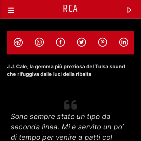
RCA
J.J. Cale, la gemma più preziosa del Tulsa sound
che rifuggiva dalle luci della ribalta
Sono sempre stato un tipo da
seconda linea. Mi è servito un po’
TRACCIA CORRENTE
di tempo per venire a patti col
LIVING IN AMERICA CON ALESSIO