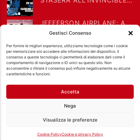
STASERA ALL’INVINCIBLE
FEST @ CASILINO SKY
PARK DI ROMA
JEFFERSON AIRPLANE: A
LUGLIO 1967 “WHITE
Gestisci Consenso
RABBIT” RAGGIUNSE LA
POSIZIONE #8 NELLA
Per fornire le migliori esperienze, utilizziamo tecnologie come i cookie
BILLBOARD HOT 100
per memorizzare e/o accedere alle informazioni del dispositivo. Il
consenso a queste tecnologie ci permetterà di elaborare dati come il
comportamento di navigazione o ID unici su questo sito. Non
acconsentire o ritirare il consenso può influire negativamente su alcune
Ass. Cult. Dissociazione - Codice fiscale:
caratteristiche e funzioni.
97971460585 - Licenza SIAE: 202000000042 Radio
Città Aperta via di Casal Bruciato 31/A, Roma
Accetta
Nega
Visualizza le preferenze
Cookie Policy
Cookie e privacy Policy