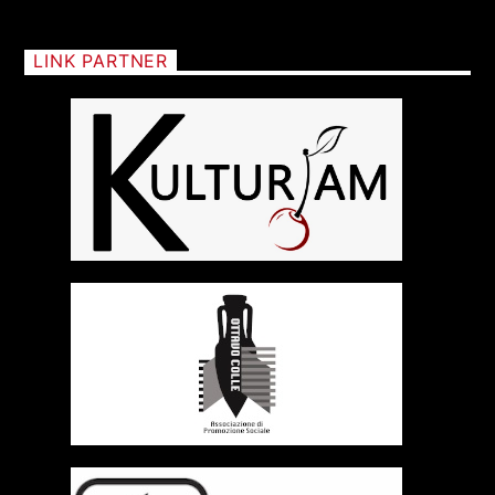
original slammer band - mentalità skizzata
POLVERARI
LINK PARTNER
+393401974468
Sostieni Radio Città Aperta