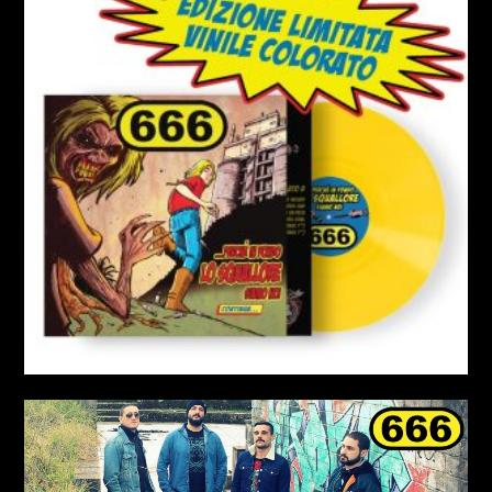
RCA - Radio città aperta
+393401974468
Sostieni Radio Città Aperta