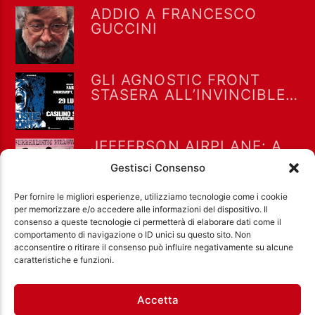
ADDIO A FRANCESCO
GUCCINI
GLI AGNOSTIC FRONT
STASERA ALL’INVINCIBLE
FEST @ CASILINO SKY
PARK DI ROMA
JEFFERSON AIRPLANE: A
LUGLIO 1967 “WHITE
Gestisci Consenso
RABBIT” RAGGIUNSE LA
POSIZIONE #8 NELLA
Per fornire le migliori esperienze, utilizziamo tecnologie come i cookie
BILLBOARD HOT 100
per memorizzare e/o accedere alle informazioni del dispositivo. Il
consenso a queste tecnologie ci permetterà di elaborare dati come il
comportamento di navigazione o ID unici su questo sito. Non
acconsentire o ritirare il consenso può influire negativamente su alcune
Ass. Cult. Dissociazione - Codice fiscale:
caratteristiche e funzioni.
97971460585 - Licenza SIAE: 202000000042 Radio
Città Aperta via di Casal Bruciato 31/A, Roma
Accetta