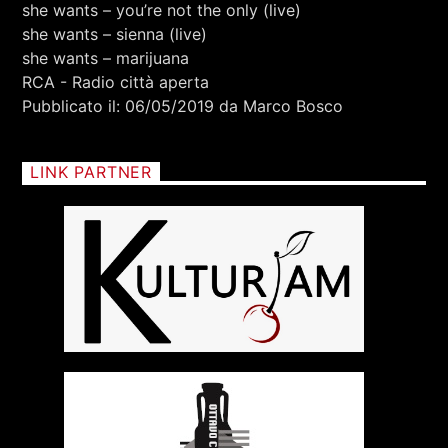
RCA - Radio città aperta
she wants – you’re not the only (live)
she wants – sienna (live)
she wants – marijuana
RCA - Radio città aperta
Pubblicato il: 06/05/2019 da Marco Bosco
LINK PARTNER
+393401974468
Sostieni Radio Città Aperta