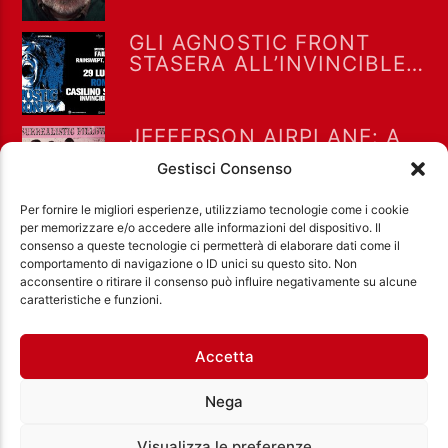
GLI AGNOSTIC FRONT
STASERA ALL’INVINCIBLE
FEST @ CASILINO SKY
PARK DI ROMA
JEFFERSON AIRPLANE: A
LUGLIO 1967 “WHITE
Gestisci Consenso
RABBIT” RAGGIUNSE LA
POSIZIONE #8 NELLA
Per fornire le migliori esperienze, utilizziamo tecnologie come i cookie
BILLBOARD HOT 100
per memorizzare e/o accedere alle informazioni del dispositivo. Il
consenso a queste tecnologie ci permetterà di elaborare dati come il
comportamento di navigazione o ID unici su questo sito. Non
acconsentire o ritirare il consenso può influire negativamente su alcune
Ass. Cult. Dissociazione - Codice fiscale:
caratteristiche e funzioni.
97971460585 - Licenza SIAE: 202000000042 Radio
Città Aperta via di Casal Bruciato 31/A, Roma
Accetta
Nega
Visualizza le preferenze