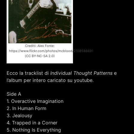
Crediti: Alex Fonte:
https://www.flickr.com/photos/mcblood/2108586691
(CC BY-NC-SA 2.0)
Ecco la tracklist di
Individual Thought Patterns
e
l’album per intero caricato su youtube.
Side A
1. Overactive Imagination
2. In Human Form
3. Jealousy
4. Trapped in a Corner
5. Nothing Is Everything