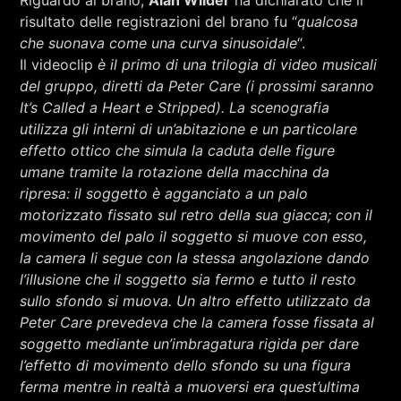
Riguardo al brano,
Alan Wilder
ha dichiarato che il
risultato delle registrazioni del brano fu “
qualcosa
che suonava come una curva sinusoidale
“.
Il videoclip
è il primo di una trilogia di video musicali
del gruppo, diretti da Peter Care (i prossimi saranno
It’s Called a Heart e Stripped). La scenografia
utilizza gli interni di un’abitazione e un particolare
effetto ottico che simula la caduta delle figure
umane tramite la rotazione della macchina da
ripresa: il soggetto è agganciato a un palo
motorizzato fissato sul retro della sua giacca; con il
movimento del palo il soggetto si muove con esso,
la camera li segue con la stessa angolazione dando
l’illusione che il soggetto sia fermo e tutto il resto
sullo sfondo si muova. Un altro effetto utilizzato da
Peter Care prevedeva che la camera fosse fissata al
soggetto mediante un’imbragatura rigida per dare
l’effetto di movimento dello sfondo su una figura
ferma mentre in realtà a muoversi era quest’ultima