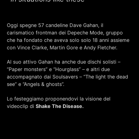
RCA - Radio città aperta
Oggi spegne 57 candeline Dave Gahan, il
carismatico frontman dei Depeche Mode, gruppo
che ha fondato che aveva solo solo 18 anni assieme
con Vince Clarke, Martin Gore e Andy Fletcher.
Al suo attivo Gahan ha anche due dischi solisti –
“Paper monsters” e “Hourglass” – e altri due
accompagnato dai Soulsavers – “The light the dead
see” e “Angels & ghosts”.
Lo festeggiamo proponendovi la visione del
videoclip di
Shake The Disease.
+393401974468
Sostieni Radio Città Aperta