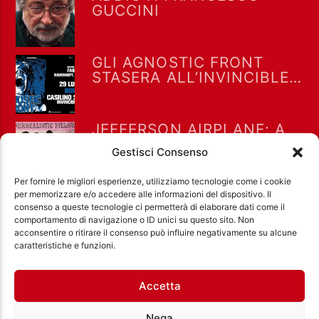
GUCCINI
GLI AGNOSTIC FRONT
STASERA ALL’INVINCIBLE
FEST @ CASILINO SKY
PARK DI ROMA
JEFFERSON AIRPLANE: A
LUGLIO 1967 “WHITE
Gestisci Consenso
RABBIT” RAGGIUNSE LA
POSIZIONE #8 NELLA
Per fornire le migliori esperienze, utilizziamo tecnologie come i cookie
BILLBOARD HOT 100
per memorizzare e/o accedere alle informazioni del dispositivo. Il
consenso a queste tecnologie ci permetterà di elaborare dati come il
comportamento di navigazione o ID unici su questo sito. Non
acconsentire o ritirare il consenso può influire negativamente su alcune
Ass. Cult. Dissociazione - Codice fiscale:
caratteristiche e funzioni.
97971460585 - Licenza SIAE: 202000000042 Radio
Città Aperta via di Casal Bruciato 31/A, Roma
Accetta
Nega