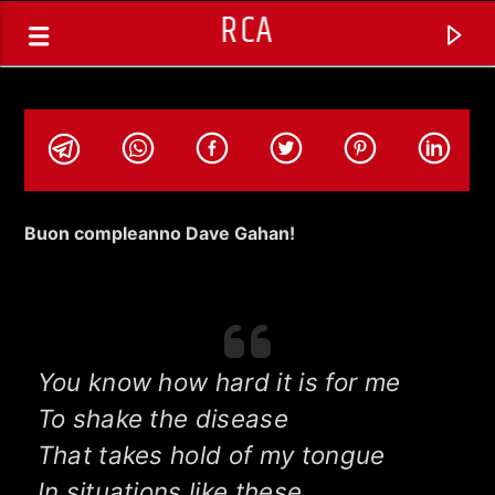
RCA
Buon compleanno Dave Gahan!
You know how hard it is for me
To shake the disease
TRACCIA CORRENTE
That takes hold of my tongue
SELEZIONI MUSICALI
In situations like these