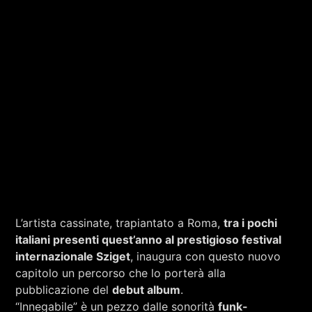
RCA - Radio città aperta
L’artista cassinate, trapiantato a Roma,
tra i pochi
italiani presenti quest’anno al prestigioso festival
internazionale Sziget
, inaugura con questo nuovo
capitolo un percorso che lo porterà alla
+393401974468
pubblicazione del
debut album
.
“Innegabile” è un pezzo dalle sonorità
funk-
Sostieni Radio Città Aperta