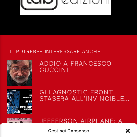
TI POTREBBE INTERESSARE ANCHE
ADDIO A FRANCESCO
GUCCINI
GLI AGNOSTIC FRONT
STASERA ALL’INVINCIBLE
FEST @ CASILINO SKY
PARK DI ROMA
JEFFERSON AIRPLANE: A
LUGLIO 1967 “WHITE
Gestisci Consenso
RABBIT” RAGGIUNSE LA