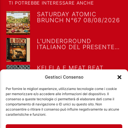
TI POTREBBE INTERESSARE ANCHE
SATURDAY ATOMIC
BRUNCH N°67 08/08/2026
L’UNDERGROUND
ITALIANO DEL PRESENTE E
DEL PASSATO AD
ALTERNITALIA 7-8-2026
KELELA E MEAT BEAT
MANIFESTO A 33×2 DEL
Gestisci Consenso
5-8-2026
Per fornire le migliori esperienze, utilizziamo tecnologie come i cookie
per memorizzare e/o accedere alle informazioni del dispositivo. Il
consenso a queste tecnologie ci permetterà di elaborare dati come il
comportamento di navigazione o ID unici su questo sito. Non
acconsentire o ritirare il consenso può influire negativamente su alcune
Ass. Cult. Dissociazione - Codice fiscale:
caratteristiche e funzioni.
97971460585 - Licenza SIAE: 202000000042 Radio
Città Aperta via di Casal Bruciato 31/A, Roma