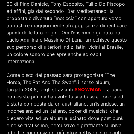
RCA - Radio città aperta
80 di Pino Daniele, Tony Esposito, Tullio De Piscopo
ed affini, già dal secondo “Bar Mediterraneo” la
proposta è divenuta “meticcia” con aperture verso
atmosfere maggiormente afropop senza dimenticare
spunti dalle loro origini. Ora l’ensemble guidato da
Lucio Aquilina e Massimo DI Lena, arricchisce questo
suo percorso di ulteriori indizi latini vicini al Brasile,
un colore sonoro che apre anche ad ospiti
internazionali.
Come disco del passato sarà protagonista “The
Horse, The Rat And The Swan”, il terzo album,
targato 2008, degli strazianti
SNOWMAN
. La band
non esiste più ma ha avuto la sua base a Londra ed
è stata composta da un australiano, un’islandese, un
indonesiano ed un italiano, poker di musicisti che
+393401974468
diedero vita ad un album allucinato dove post punk
e noise tiratissimo, percussivo e graffiante si univa
Sostieni Radio Città Aperta
ad altre composizioni più introspettive e stranianti