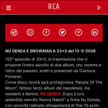
RCA
NU GENEA E SNOWMAN A 33×2 del 13-5-2026
155° episodio di 33×2, la trasmissione che vi
propone l’intero ascolto di due album, uno recente e
l’altro del passato, scelti e presentati da Gianluca
Polverari.
Come disco novità sarà protagonista “People Of The
Moon”, l’atteso terzo album dei napoletani, ma
residenti a Berlino,
NU GENEA
. Dopo il loro
TRACCIA CORRENTE
splendido esordio Nuova Napoli” a firma Nu Guinea,
SELEZIONI MUSICALI
con sonorità radicate all’esperienze di fine 70-primi