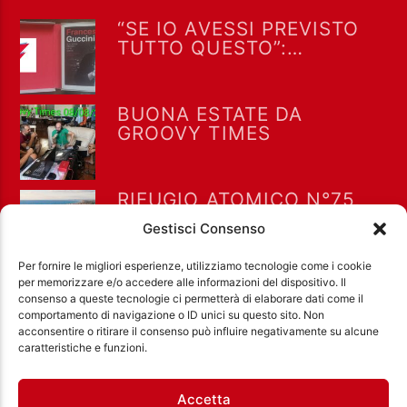
“SE IO AVESSI PREVISTO
TUTTO QUESTO”:
OMAGGIO A FRANCESCO
GUCCINI A “DRIVE IN
SATURDAY” DELL’8/8/2026
BUONA ESTATE DA
GROOVY TIMES
RIFUGIO ATOMICO N°75,
09/08/2026
Gestisci Consenso
Per fornire le migliori esperienze, utilizziamo tecnologie come i cookie
per memorizzare e/o accedere alle informazioni del dispositivo. Il
consenso a queste tecnologie ci permetterà di elaborare dati come il
comportamento di navigazione o ID unici su questo sito. Non
acconsentire o ritirare il consenso può influire negativamente su alcune
Ass. Cult. Dissociazione - Codice fiscale:
caratteristiche e funzioni.
97971460585 - Licenza SIAE: 202000000042 Radio
Città Aperta via di Casal Bruciato 31/A, Roma
Accetta