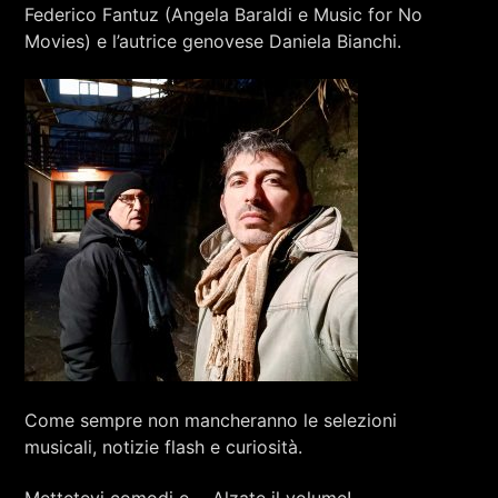
RCA - Radio città aperta
Federico Fantuz (Angela Baraldi e Music for No
RICCARDO PURE RANKING
Movies) e l’autrice genovese Daniela Bianchi.
Come sempre non mancheranno le selezioni
+393401974468
musicali, notizie flash e curiosità.
Sostieni Radio Città Aperta