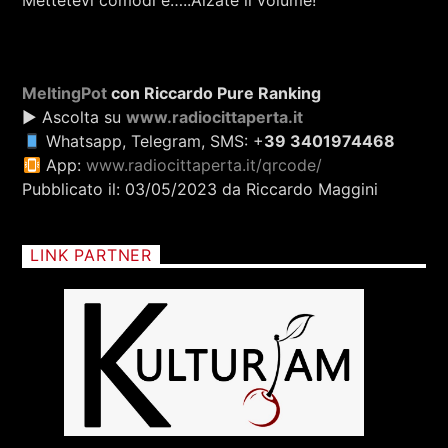
Mettetevi comodi e…..Alzate il volume!
MeltingPot
con Riccardo Pure Ranking
▶ Ascolta su
www.radiocittaperta.it
Whatsapp, Telegram, SMS: +
39 3401974468
App:
www.radiocittaperta.it/qrcode/
Pubblicato il: 03/05/2023 da Riccardo Maggini
LINK PARTNER