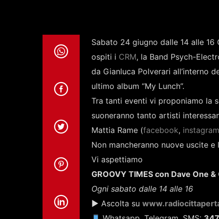
Sabato 24 giugno dalle 14 alle 16
ospiti i
CRM
, la Band Psych-Elect
da Gianluca Polverari all’interno d
ultimo album “My Lunch”.
Tra tanti eventi vi proponiamo la
suoneranno tanto artisti interessan
Mattia Rame (
facebook
,
instagra
Non mancheranno nuove uscite e l
Vi aspettiamo
GROOVY TIMES con Dave One &
Ogni sabato dalle 14 alle 16
▶ Ascolta su
www.radiocittaperta
Whatsapp, Telegram, SMS:
347