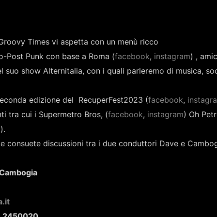
 Groovy Times vi aspetta con un menù ricco
ro-Post Punk con base a Roma (
facebook
,
instagram
) , amic
el suo show Alternitalia, con i quali parleremo di musica, so
 seconda edizione del RecuperFest2023 (
facebook
,
instagr
ti tra cui i Supermetro Bros, (
facebook
,
instagram
) Oh Pet
m
).
e consuete discussioni tra i due conduttori Dave e Cambog
 Cambogia
.it
 2450020