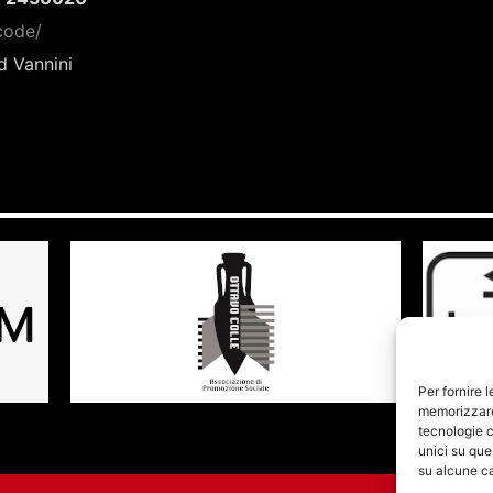
code/
d Vannini
Per fornire 
memorizzare 
tecnologie c
unici su que
su alcune ca