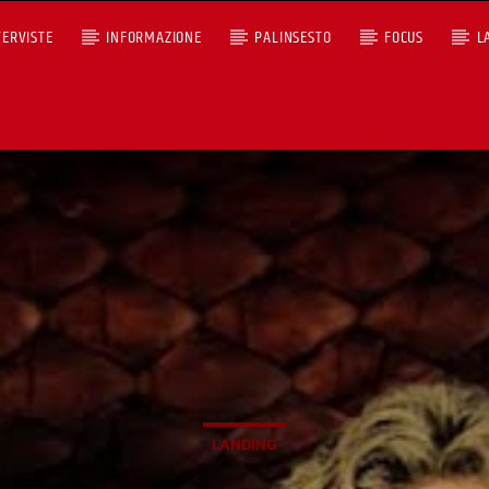
TERVISTE
INFORMAZIONE
PALINSESTO
FOCUS
L
+393401974468
Ascoltaci dal pc
Sostieni Radio Città Aperta
LANDING