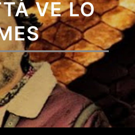
TÀ VE LO
IMES