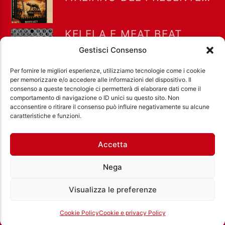
DEL PASSATO AD
ALTERNITALIA 7-8-2026
KELELA E MEAT BEAT
MANIFESTO A 33×2 DEL
Gestisci Consenso
5-8-2026
Per fornire le migliori esperienze, utilizziamo tecnologie come i cookie
per memorizzare e/o accedere alle informazioni del dispositivo. Il
consenso a queste tecnologie ci permetterà di elaborare dati come il
comportamento di navigazione o ID unici su questo sito. Non
acconsentire o ritirare il consenso può influire negativamente su alcune
Ass. Cult. Dissociazione - Codice fiscale:
caratteristiche e funzioni.
97971460585 - Licenza SIAE: 202000000042 Radio
Città Aperta via di Casal Bruciato 31/A, Roma
Accetta
Nega
Visualizza le preferenze
Cookie Policy
Cookie e privacy Policy