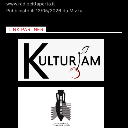
RCA - Radio città aperta
www.radiocittaperta.it
Pubblicato il: 12/05/2026 da Mizzu
LINK PARTNER
+393401974468
Sostieni Radio Città Aperta