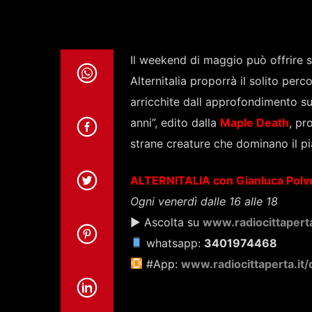
Il weekend di maggio può offrire s
Alternitalia proporrà il solito per
arricchite dall approfondimento s
anni”, edito dalla
Maple Death
, pr
strane creature che dominano il pi
ALTERNITALIA con Gianluca Polve
Ogni venerdì dalle 16 alle 18
▶ Ascolta su
www.radiocittaperta
whatsapp:
3401974468
#App:
www.radiocittaperta.it/