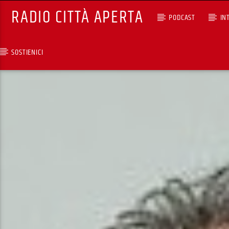
RADIO CITTÀ APERTA
PODCAST
IN
SOSTIENICI
TRACCIA CORRENTE
SELEZIONI MUSICALI
RCA - Radio città aperta