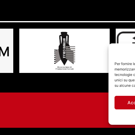
Per fornire 
memorizzare 
tecnologie c
unici su que
su alcune ca
Ac