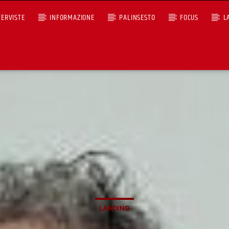
TERVISTE
INFORMAZIONE
PALINSESTO
FOCUS
L
+393401974468
Ascoltaci dal pc
Sostieni Radio Città Aperta
LANDING