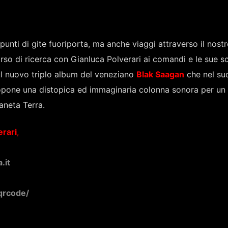
punti di gite fuoriporta, ma anche viaggi attraverso il nos
corso di ricerca con Gianluca Polverari ai comandi e le sue 
ul nuovo triplo album del veneziano
Blak Saagan
che nel su
opone una distopica ed immaginaria colonna sonora per un
aneta Terra.
rari
,
.it
qrcode/