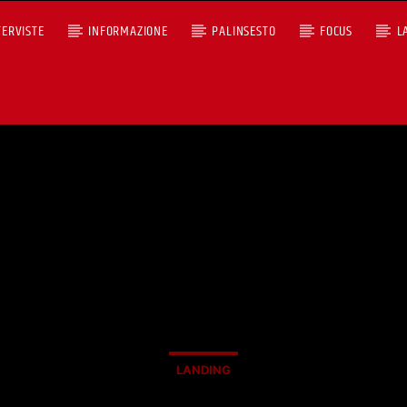
TERVISTE
INFORMAZIONE
PALINSESTO
FOCUS
L
+393401974468
Ascoltaci dal pc
Sostieni Radio Città Aperta
LANDING