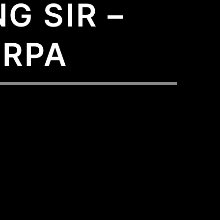
G SIR –
ERPA