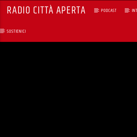
RADIO CITTÀ APERTA
PODCAST
IN
SOSTIENICI
TRACCIA CORRENTE
NIGHT TOYS CON DARIO
PIZZETTI
RCA - Radio città aperta