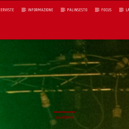
TERVISTE
INFORMAZIONE
PALINSESTO
FOCUS
L
+393401974468
Ascoltaci dal pc
Sostieni Radio Città Aperta
LANDING