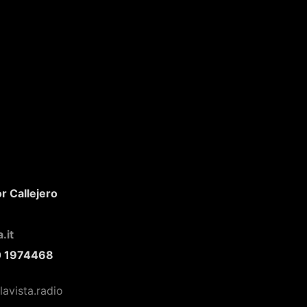
 Callejero
.it
 1974468
avista.radio